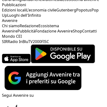
Pubblicazioni
Edizioni locali
L'economia civile
Gutenberg
Popotus
Pop
Up
Luoghi dell'Infinito
Avvenire
Chi siamo
Redazione
Ecosistema
Avvenire
Pubblicità
Fondazione Avvenire
Shop
Contatti
Mondo CEI
SIR
Radio InBlu
TV2000
FISC
Segui Avvenire su