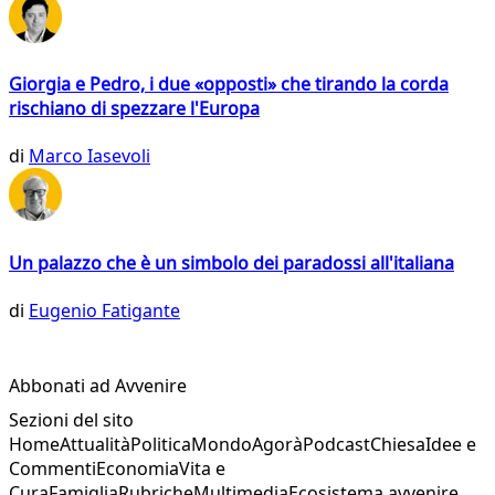
Giorgia e Pedro, i due «opposti» che tirando la corda
rischiano di spezzare l'Europa
di
Marco Iasevoli
Un palazzo che è un simbolo dei paradossi all'italiana
di
Eugenio Fatigante
Abbonati ad Avvenire
Sezioni del sito
Home
Attualità
Politica
Mondo
Agorà
Podcast
Chiesa
Idee e
Commenti
Economia
Vita e
Cura
Famiglia
Rubriche
Multimedia
Ecosistema avvenire