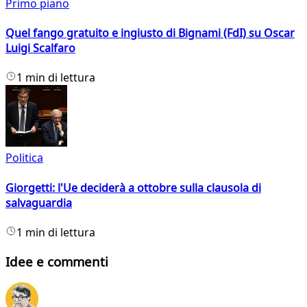
Primo piano
Quel fango gratuito e ingiusto di Bignami (FdI) su Oscar
Luigi Scalfaro
1 min di lettura
Politica
Giorgetti: l'Ue deciderà a ottobre sulla clausola di
salvaguardia
1 min di lettura
Idee e commenti