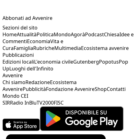
Abbonati ad Avvenire
Sezioni del sito
Home
Attualità
Politica
Mondo
Agorà
Podcast
Chiesa
Idee e
Commenti
Economia
Vita e
Cura
Famiglia
Rubriche
Multimedia
Ecosistema avvenire
Pubblicazioni
Edizioni locali
L'economia civile
Gutenberg
Popotus
Pop
Up
Luoghi dell'Infinito
Avvenire
Chi siamo
Redazione
Ecosistema
Avvenire
Pubblicità
Fondazione Avvenire
Shop
Contatti
Mondo CEI
SIR
Radio InBlu
TV2000
FISC