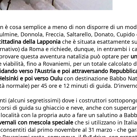
 è cosa semplice a meno di non disporre di un mode
Fulmine, Donnola, Freccia, Saltarello, Donato, Cupido 
cittadina della Lapponia
che è situata esattamente su
ternativo) da Roma e richiede, dunque, in entrambi i cas
provare questa avventura natalizia può optare per
un
viabilità, fino a Rovaniemi, per un totale calcolato 
uidando verso l'Austria e poi attraversando Repubblic
 Helsinki e poi verso Oulu
con destinazione Babbo Nata
ità normale) per 45 ore e 12 minuti di guida. D'invern
i (alcuni segretissimi) dove i costruttori sottopongon
 corsi di guida su ghiaccio e neve, anche con supercar
località con la propria auto a fare un salutino a Bab
vernali con mescola speciale
che si utilizzano in Itali
- consentiti dal primo novembre al 31 marzo - che g
a Rovaniemi resta, comunque, il fly&drive, con prenot