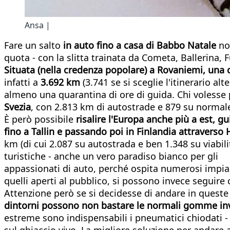
Ansa |
Fare un salto
in auto fino a
casa di Babbo Natale
non
quota - con la slitta trainata da Cometa, Ballerina, 
Situata (nella credenza popolare) a Rovaniemi, una 
infatti a
3.692 km
(3.741 se si sceglie l'itinerario al
almeno una quarantina di ore di guida. Chi volesse 
Svezia
, con 2.813 km di autostrade e 879 su normale 
È però possibile
risalire l'Europa anche più a est, g
fino a Tallin e passando poi in Finlandia attraverso
km (di cui 2.087 su autostrada e ben 1.348 su viabil
turistiche - anche un vero paradiso bianco per gli
appassionati di auto, perché ospita numerosi impiant
quelli aperti al pubblico, si possono invece seguire
Attenzione però se si decidesse di andare in queste 
dintorni possono non bastare le normali gomme in
estreme sono indispensabili i pneumatici chiodati 
sul ghiaccio vivo. La migliore soluzione per andare 