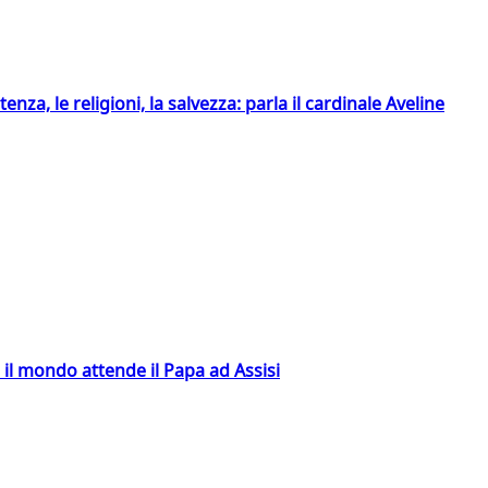
tenza, le religioni, la salvezza: parla il cardinale Aveline
 il mondo attende il Papa ad Assisi