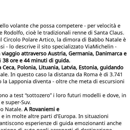
llo volante che possa competere - per velocità e
e Rodolfo, cioè le tradizionali renne di Santa Claus.
l Circolo Polare Artico, la dimora di Babbo Natale è
i - lo descrive il sito specializzato ViaMichelin -
 viaggio attraverso Austria, Germania, Danimarca e
di
38 ore e 44 minuti di guida.
a Ceca, Polonia, Lituania, Latvia, Estonia, guidando
le. In questo caso la distanza da Roma è di 3.741
o la Lapponia diventa - oltre che meta di escursioni
o a test “sottozero” i loro futuri modelli e dove, in
 e super-Suv.
bo Natale.
A Rovaniemi e
a e in molte altre parti d'Europa. In situazioni
arantiscono esperienze di guida emozionanti anche
azione di auto negli aeroporti di destinazione,