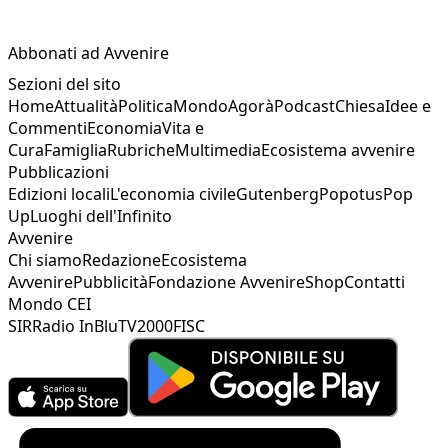
Abbonati ad Avvenire
Sezioni del sito
Home
Attualità
Politica
Mondo
Agorà
Podcast
Chiesa
Idee e
Commenti
Economia
Vita e
Cura
Famiglia
Rubriche
Multimedia
Ecosistema avvenire
Pubblicazioni
Edizioni locali
L'economia civile
Gutenberg
Popotus
Pop
Up
Luoghi dell'Infinito
Avvenire
Chi siamo
Redazione
Ecosistema
Avvenire
Pubblicità
Fondazione Avvenire
Shop
Contatti
Mondo CEI
SIR
Radio InBlu
TV2000
FISC