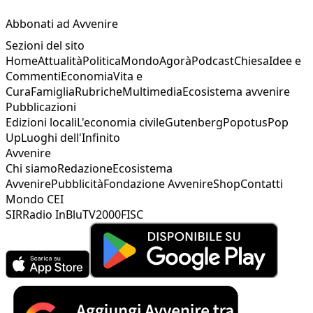
Abbonati ad Avvenire
Sezioni del sito
Home
Attualità
Politica
Mondo
Agorà
Podcast
Chiesa
Idee e
Commenti
Economia
Vita e
Cura
Famiglia
Rubriche
Multimedia
Ecosistema avvenire
Pubblicazioni
Edizioni locali
L'economia civile
Gutenberg
Popotus
Pop
Up
Luoghi dell'Infinito
Avvenire
Chi siamo
Redazione
Ecosistema
Avvenire
Pubblicità
Fondazione Avvenire
Shop
Contatti
Mondo CEI
SIR
Radio InBlu
TV2000
FISC