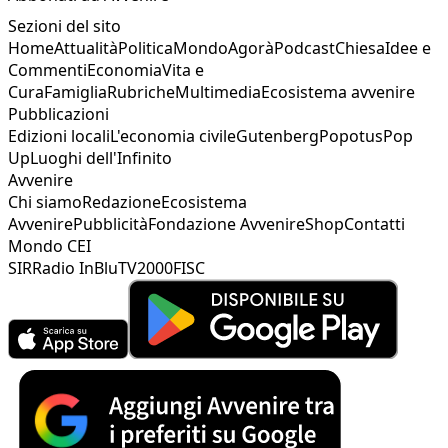
Sezioni del sito
Home
Attualità
Politica
Mondo
Agorà
Podcast
Chiesa
Idee e
Commenti
Economia
Vita e
Cura
Famiglia
Rubriche
Multimedia
Ecosistema avvenire
Pubblicazioni
Edizioni locali
L'economia civile
Gutenberg
Popotus
Pop
Up
Luoghi dell'Infinito
Avvenire
Chi siamo
Redazione
Ecosistema
Avvenire
Pubblicità
Fondazione Avvenire
Shop
Contatti
Mondo CEI
SIR
Radio InBlu
TV2000
FISC