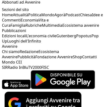
Abbonati ad Avvenire
Sezioni del sito
Home
Attualità
Politica
Mondo
Agorà
Podcast
Chiesa
Idee e
Commenti
Economia
Vita e
Cura
Famiglia
Rubriche
Multimedia
Ecosistema avvenire
Pubblicazioni
Edizioni locali
L'economia civile
Gutenberg
Popotus
Pop
Up
Luoghi dell'Infinito
Avvenire
Chi siamo
Redazione
Ecosistema
Avvenire
Pubblicità
Fondazione Avvenire
Shop
Contatti
Mondo CEI
SIR
Radio InBlu
TV2000
FISC