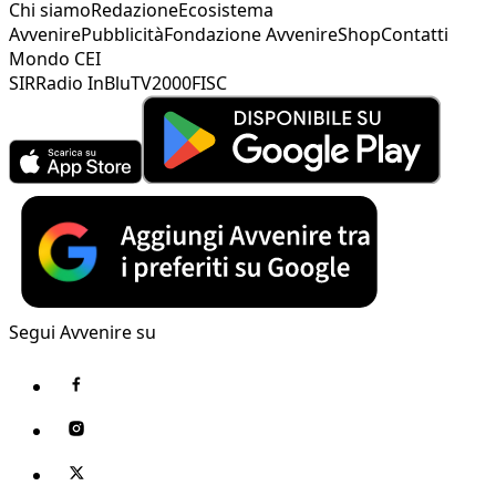
Chi siamo
Redazione
Ecosistema
Avvenire
Pubblicità
Fondazione Avvenire
Shop
Contatti
Mondo CEI
SIR
Radio InBlu
TV2000
FISC
Segui Avvenire su