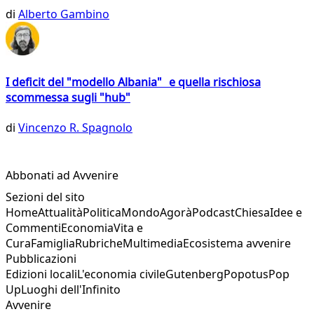
di
Alberto Gambino
I deficit del "modello Albania" e quella rischiosa
scommessa sugli "hub"
di
Vincenzo R. Spagnolo
Abbonati ad Avvenire
Sezioni del sito
Home
Attualità
Politica
Mondo
Agorà
Podcast
Chiesa
Idee e
Commenti
Economia
Vita e
Cura
Famiglia
Rubriche
Multimedia
Ecosistema avvenire
Pubblicazioni
Edizioni locali
L'economia civile
Gutenberg
Popotus
Pop
Up
Luoghi dell'Infinito
Avvenire