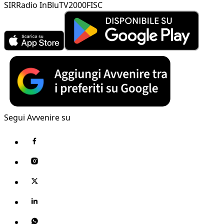
SIR
Radio InBlu
TV2000
FISC
Segui Avvenire su