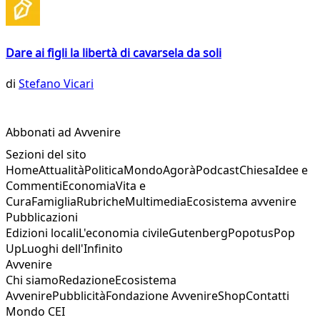
Dare ai figli la libertà di cavarsela da soli
di
Stefano Vicari
Abbonati ad Avvenire
Sezioni del sito
Home
Attualità
Politica
Mondo
Agorà
Podcast
Chiesa
Idee e
Commenti
Economia
Vita e
Cura
Famiglia
Rubriche
Multimedia
Ecosistema avvenire
Pubblicazioni
Edizioni locali
L'economia civile
Gutenberg
Popotus
Pop
Up
Luoghi dell'Infinito
Avvenire
Chi siamo
Redazione
Ecosistema
Avvenire
Pubblicità
Fondazione Avvenire
Shop
Contatti
Mondo CEI