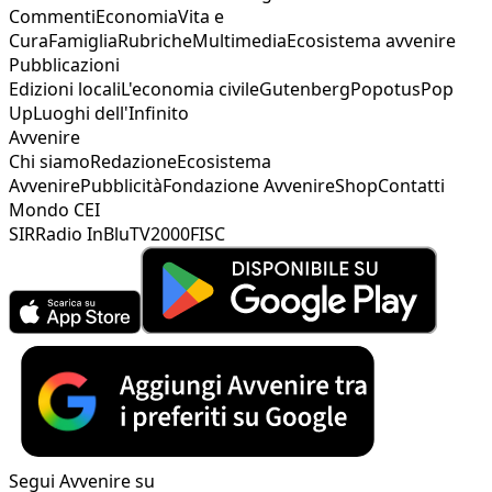
Commenti
Economia
Vita e
Cura
Famiglia
Rubriche
Multimedia
Ecosistema avvenire
Pubblicazioni
Edizioni locali
L'economia civile
Gutenberg
Popotus
Pop
Up
Luoghi dell'Infinito
Avvenire
Chi siamo
Redazione
Ecosistema
Avvenire
Pubblicità
Fondazione Avvenire
Shop
Contatti
Mondo CEI
SIR
Radio InBlu
TV2000
FISC
Segui Avvenire su