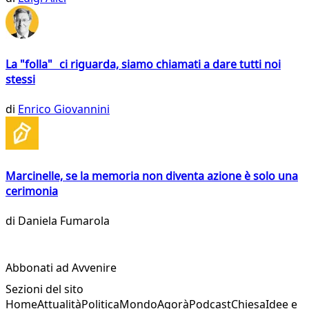
La "folla" ci riguarda, siamo chiamati a dare tutti noi
stessi
di
Enrico Giovannini
Marcinelle, se la memoria non diventa azione è solo una
cerimonia
di
Daniela Fumarola
Abbonati ad Avvenire
Sezioni del sito
Home
Attualità
Politica
Mondo
Agorà
Podcast
Chiesa
Idee e