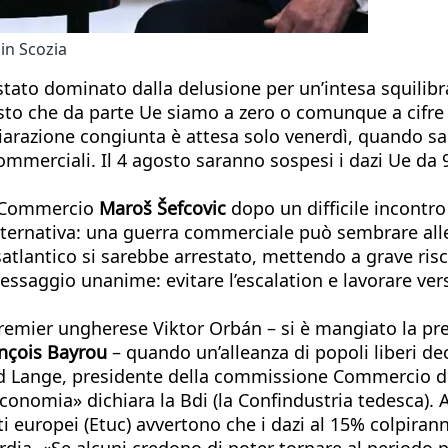
in Scozia
 stato dominato dalla delusione per un’intesa squilibra
isto che da parte Ue siamo a zero o comunque a cifre
ichiarazione congiunta è attesa solo venerdì, quando 
commerciali. Il 4 agosto saranno sospesi i dazi Ue da
al Commercio
Maroš Šefcovic
dopo un difficile incontro
lternativa: una guerra commerciale può sembrare all
tlantico si sarebbe arrestato, mettendo a grave risch
essaggio unanime: evitare l’escalation e lavorare ver
 premier ungherese Viktor Orbán – si è mangiato la p
ançois Bayrou
– quando un’alleanza di popoli liberi d
ernd Lange, presidente della commissione Commercio
conomia» dichiara la Bdi (la Confindustria tedesca). An
i europei (Etuc) avvertono che i dazi al 15% colpiran
a. «Se alcuni credono di poter tornare al periodo pre