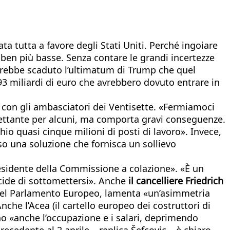
ta tutta a favore degli Stati Uniti. Perché ingoiare
 ben più basse. Senza contare le grandi incertezze
sarebbe scaduto l’ultimatum di Trump che quel
 93 miliardi di euro che avrebbero dovuto entrare in
 con gli ambasciatori dei Ventisette. «Fermiamoci
ettante per alcuni, ma comporta gravi conseguenze.
io quasi cinque milioni di posti di lavoro». Invece,
so una soluzione che fornisca un sollievo
residente della Commissione a colazione». «È un
ecide di sottomettersi». Anche
il cancelliere Friedrich
 del Parlamento Europeo, lamenta «un’asimmetria
che l’Acea (il cartello europeo dei costruttori di
no «anche l’occupazione e i salari, deprimendo
cedente al 2 aprile – replica Šefcovic – è chiaro