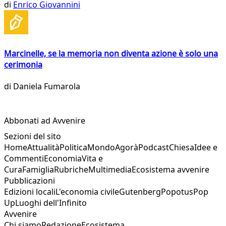
di
Enrico Giovannini
Marcinelle, se la memoria non diventa azione è solo una
cerimonia
di
Daniela Fumarola
Abbonati ad Avvenire
Sezioni del sito
Home
Attualità
Politica
Mondo
Agorà
Podcast
Chiesa
Idee e
Commenti
Economia
Vita e
Cura
Famiglia
Rubriche
Multimedia
Ecosistema avvenire
Pubblicazioni
Edizioni locali
L'economia civile
Gutenberg
Popotus
Pop
Up
Luoghi dell'Infinito
Avvenire
Chi siamo
Redazione
Ecosistema