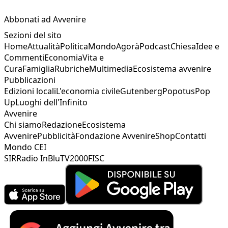
Abbonati ad Avvenire
Sezioni del sito
Home
Attualità
Politica
Mondo
Agorà
Podcast
Chiesa
Idee e
Commenti
Economia
Vita e
Cura
Famiglia
Rubriche
Multimedia
Ecosistema avvenire
Pubblicazioni
Edizioni locali
L'economia civile
Gutenberg
Popotus
Pop
Up
Luoghi dell'Infinito
Avvenire
Chi siamo
Redazione
Ecosistema
Avvenire
Pubblicità
Fondazione Avvenire
Shop
Contatti
Mondo CEI
SIR
Radio InBlu
TV2000
FISC