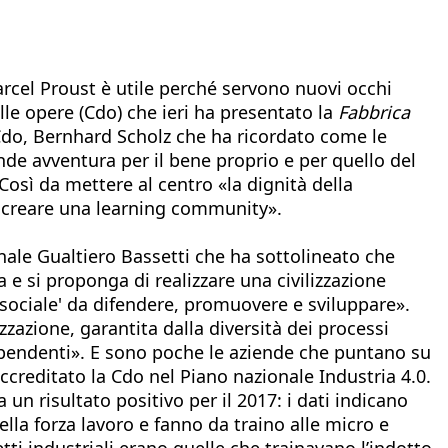
el Proust è utile perché servono nuovi occhi
le opere (Cdo) che ieri ha presentato la
Fabbrica
Cdo, Bernhard Scholz che ha ricordato come le
e avventura per il bene proprio e per quello del
Così da mettere al centro «la dignità della
e creare una learning community».
inale Gualtiero Bassetti che ha sottolineato che
e si proponga di realizzare una civilizzazione
 sociale' da difendere, promuovere e sviluppare».
azione, garantita dalla diversità dei processi
ipendenti». E sono poche le aziende che puntano su
creditato la Cdo nel Piano nazionale Industria 4.0.
un risultato positivo per il 2017: i dati indicano
lla forza lavoro e fanno da traino alle micro e
tti industriali erano quelle che trainavano l’indotto