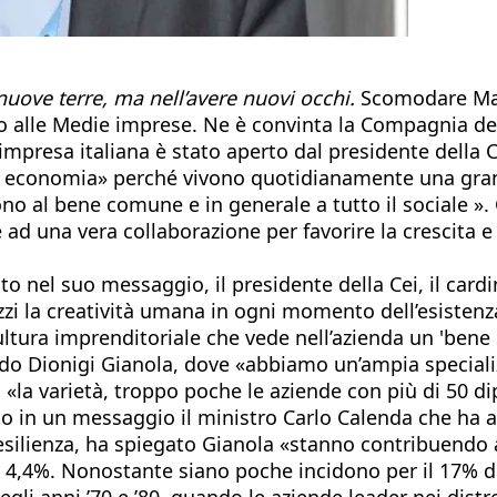
nuove terre, ma nell’avere nuovi occhi.
Scomodare Marc
o alle Medie imprese. Ne è convinta la Compagnia del
mpresa italiana è stato aperto dal presidente della 
a economia» perché vivono quotidianamente una grand
no al bene comune e in generale a tutto il sociale ». 
 ad una vera collaborazione per favorire la crescita 
o nel suo messaggio, il presidente della Cei, il card
i la creatività umana in ogni momento dell’esistenza 
ltura imprenditoriale che vede nell’azienda un 'bene
do Dionigi Gianola, dove «abbiamo un’ampia specializz
«la varietà, troppo poche le aziende con più di 50 d
o in un messaggio il ministro Carlo Calenda che ha ac
esilienza, ha spiegato Gianola «stanno contribuendo a 
el 4,4%. Nonostante siano poche incidono per il 17% de
gli anni ’70 e ’80, quando le aziende leader nei distre