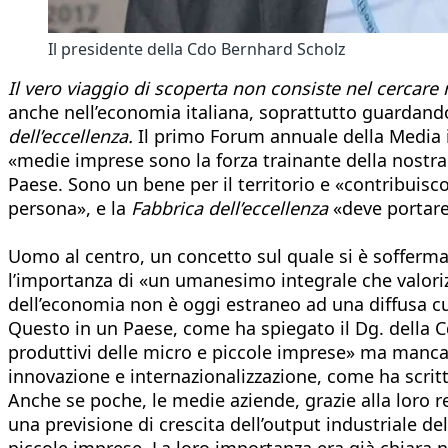
Il presidente della Cdo Bernhard Scholz
Il vero viaggio di scoperta non consiste nel cercare 
anche nell’economia italiana, soprattutto guardand
dell’eccellenza.
Il primo Forum annuale della Media i
«medie imprese sono la forza trainante della nostr
Paese. Sono un bene per il territorio e «contribuisco
persona», e la
Fabbrica dell’eccellenza
«deve portare
Uomo al centro, un concetto sul quale si è soffermat
l’importanza di «un umanesimo integrale che valorizz
dell’economia non è oggi estraneo ad una diffusa cu
Questo in un Paese, come ha spiegato il Dg. della C
produttivi delle micro e piccole imprese» ma manca 
innovazione e internazionalizzazione, come ha scritt
Anche se poche, le medie aziende, grazie alla loro r
una previsione di crescita dell’output industriale d
piccole imprese. La loro importanza era già chiara ne