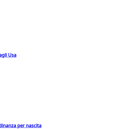
agli Usa
adinanza per nascita