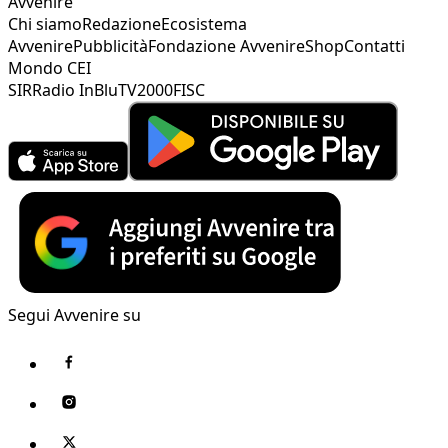
Avvenire
Chi siamo
Redazione
Ecosistema
Avvenire
Pubblicità
Fondazione Avvenire
Shop
Contatti
Mondo CEI
SIR
Radio InBlu
TV2000
FISC
Segui Avvenire su