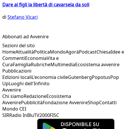
Dare ai figli la libertà di cavarsela da soli
di
Stefano Vicari
Abbonati ad Avvenire
Sezioni del sito
Home
Attualità
Politica
Mondo
Agorà
Podcast
Chiesa
Idee e
Commenti
Economia
Vita e
Cura
Famiglia
Rubriche
Multimedia
Ecosistema avvenire
Pubblicazioni
Edizioni locali
L'economia civile
Gutenberg
Popotus
Pop
Up
Luoghi dell'Infinito
Avvenire
Chi siamo
Redazione
Ecosistema
Avvenire
Pubblicità
Fondazione Avvenire
Shop
Contatti
Mondo CEI
SIR
Radio InBlu
TV2000
FISC