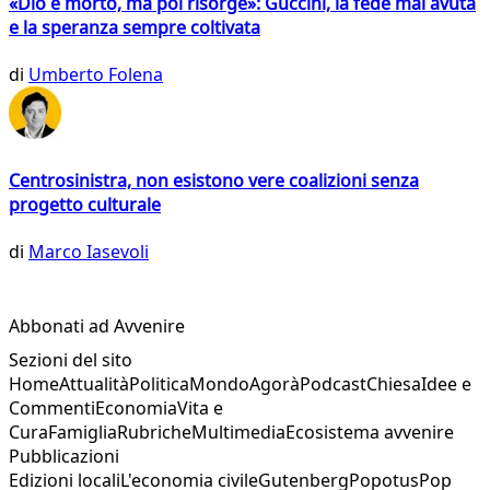
«Dio è morto, ma poi risorge»: Guccini, la fede mai avuta
e la speranza sempre coltivata
di
Umberto Folena
Centrosinistra, non esistono vere coalizioni senza
progetto culturale
di
Marco Iasevoli
Abbonati ad Avvenire
Sezioni del sito
Home
Attualità
Politica
Mondo
Agorà
Podcast
Chiesa
Idee e
Commenti
Economia
Vita e
Cura
Famiglia
Rubriche
Multimedia
Ecosistema avvenire
Pubblicazioni
Edizioni locali
L'economia civile
Gutenberg
Popotus
Pop