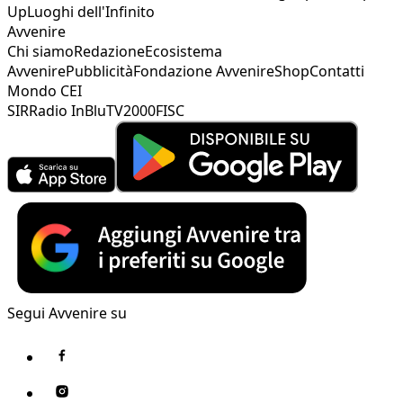
Up
Luoghi dell'Infinito
Avvenire
Chi siamo
Redazione
Ecosistema
Avvenire
Pubblicità
Fondazione Avvenire
Shop
Contatti
Mondo CEI
SIR
Radio InBlu
TV2000
FISC
Segui Avvenire su