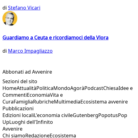
di
Stefano Vicari
Guardiamo a Ceuta e ricordiamoci della Vlora
di
Marco Impagliazzo
Abbonati ad Avvenire
Sezioni del sito
Home
Attualità
Politica
Mondo
Agorà
Podcast
Chiesa
Idee e
Commenti
Economia
Vita e
Cura
Famiglia
Rubriche
Multimedia
Ecosistema avvenire
Pubblicazioni
Edizioni locali
L'economia civile
Gutenberg
Popotus
Pop
Up
Luoghi dell'Infinito
Avvenire
Chi siamo
Redazione
Ecosistema