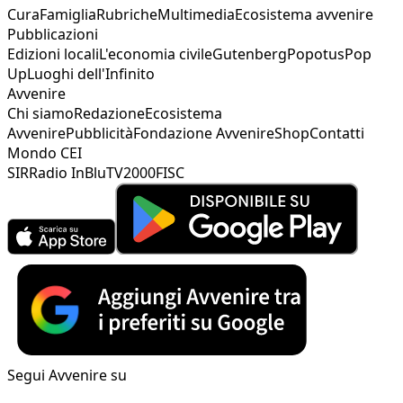
Cura
Famiglia
Rubriche
Multimedia
Ecosistema avvenire
Pubblicazioni
Edizioni locali
L'economia civile
Gutenberg
Popotus
Pop
Up
Luoghi dell'Infinito
Avvenire
Chi siamo
Redazione
Ecosistema
Avvenire
Pubblicità
Fondazione Avvenire
Shop
Contatti
Mondo CEI
SIR
Radio InBlu
TV2000
FISC
Segui Avvenire su