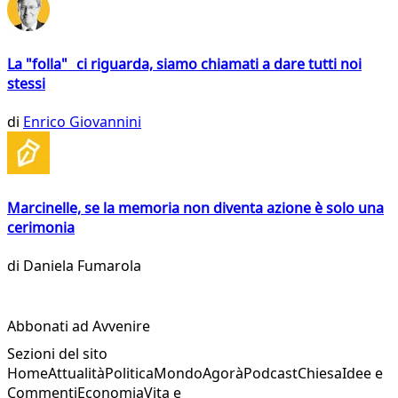
La "folla" ci riguarda, siamo chiamati a dare tutti noi
stessi
di
Enrico Giovannini
Marcinelle, se la memoria non diventa azione è solo una
cerimonia
di
Daniela Fumarola
Abbonati ad Avvenire
Sezioni del sito
Home
Attualità
Politica
Mondo
Agorà
Podcast
Chiesa
Idee e
Commenti
Economia
Vita e