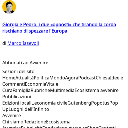
Giorgia e Pedro, i due «opposti» che tirando la corda
rischiano di spezzare l'Europa
di
Marco Iasevoli
Abbonati ad Avvenire
Sezioni del sito
Home
Attualità
Politica
Mondo
Agorà
Podcast
Chiesa
Idee e
Commenti
Economia
Vita e
Cura
Famiglia
Rubriche
Multimedia
Ecosistema avvenire
Pubblicazioni
Edizioni locali
L'economia civile
Gutenberg
Popotus
Pop
Up
Luoghi dell'Infinito
Avvenire
Chi siamo
Redazione
Ecosistema
Avvenire
Pubblicità
Fondazione Avvenire
Shop
Contatti