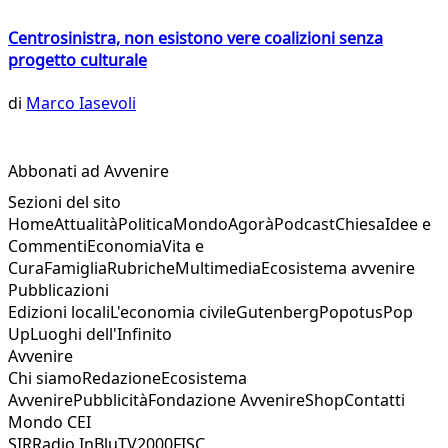
Centrosinistra, non esistono vere coalizioni senza
progetto culturale
di
Marco Iasevoli
Abbonati ad Avvenire
Sezioni del sito
Home
Attualità
Politica
Mondo
Agorà
Podcast
Chiesa
Idee e
Commenti
Economia
Vita e
Cura
Famiglia
Rubriche
Multimedia
Ecosistema avvenire
Pubblicazioni
Edizioni locali
L'economia civile
Gutenberg
Popotus
Pop
Up
Luoghi dell'Infinito
Avvenire
Chi siamo
Redazione
Ecosistema
Avvenire
Pubblicità
Fondazione Avvenire
Shop
Contatti
Mondo CEI
SIR
Radio InBlu
TV2000
FISC