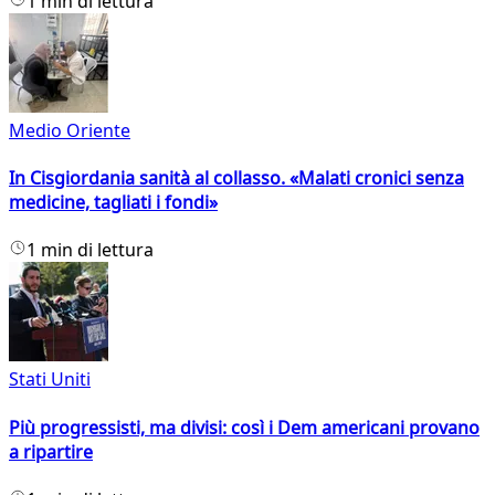
1 min di lettura
Medio Oriente
In Cisgiordania sanità al collasso. «Malati cronici senza
medicine, tagliati i fondi»
1 min di lettura
Stati Uniti
Più progressisti, ma divisi: così i Dem americani provano
a ripartire