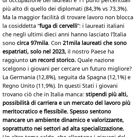
di occupazione dei laureati è 11 punti percentuali
più alto di quello dei diplomati (84,3% vs 73,3%).
Ma la maggior facilità di trovare lavoro non blocca
la cosiddetta “
fuga di cervelli
”: i laureati italiani
che negli ultimi dieci anni hanno lasciato l’Italia
sono
circa 97mila
. Con
21mila laureati che sono
espatriati, solo nel 2023,
il nostro Paese ha
raggiunto
un record storico.
Quale nazione
scelgono i giovani per cercare un futuro migliore?
La Germania (12,8%), seguita da Spagna (12,1%) e
Regno Unito (11,9%). In questi Stati i giovani
trovano ciò che in Italia manca:
stipendi più alti,
possibilità di carriera e un mercato del lavoro più
meritocratico e flessibile.
Spesso sentono
mancare un ambiente dinamico e valorizzante,
soprattutto nei settori ad alta specializzazione.