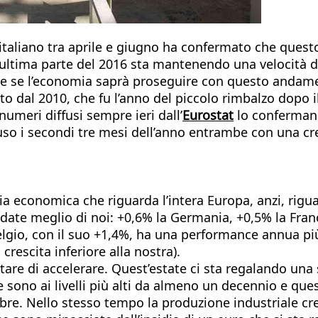
italiano tra aprile e giugno ha confermato che questo 
l’ultima parte del 2016 sta mantenendo una velocità d
% e se l’economia saprà proseguire con questo andame
to dal 2010, che fu l’anno del piccolo rimbalzo dopo 
numeri diffusi sempre ieri dall’
Eurostat
lo confermano
so i secondi tre mesi dell’anno entrambe con una cre
ia economica che riguarda l’intera Europa, anzi, riguar
ndate meglio di noi: +0,6% la Germania, +0,5% la Fran
elgio, con il suo +1,4%, ha una performance annua più l
rescita inferiore alla nostra).
tare di accelerare. Quest’estate ci sta regalando una 
rte sono ai livelli più alti da almeno un decennio e q
bre. Nello stesso tempo la produzione industriale cresc