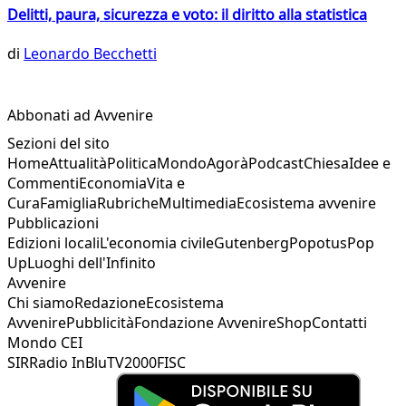
Delitti, paura, sicurezza e voto: il diritto alla statistica
di
Leonardo Becchetti
Abbonati ad Avvenire
Sezioni del sito
Home
Attualità
Politica
Mondo
Agorà
Podcast
Chiesa
Idee e
Commenti
Economia
Vita e
Cura
Famiglia
Rubriche
Multimedia
Ecosistema avvenire
Pubblicazioni
Edizioni locali
L'economia civile
Gutenberg
Popotus
Pop
Up
Luoghi dell'Infinito
Avvenire
Chi siamo
Redazione
Ecosistema
Avvenire
Pubblicità
Fondazione Avvenire
Shop
Contatti
Mondo CEI
SIR
Radio InBlu
TV2000
FISC