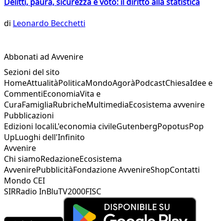
Delitti, paura, sicurezza e voto: il diritto alla statistica
di
Leonardo Becchetti
Abbonati ad Avvenire
Sezioni del sito
Home
Attualità
Politica
Mondo
Agorà
Podcast
Chiesa
Idee e
Commenti
Economia
Vita e
Cura
Famiglia
Rubriche
Multimedia
Ecosistema avvenire
Pubblicazioni
Edizioni locali
L'economia civile
Gutenberg
Popotus
Pop
Up
Luoghi dell'Infinito
Avvenire
Chi siamo
Redazione
Ecosistema
Avvenire
Pubblicità
Fondazione Avvenire
Shop
Contatti
Mondo CEI
SIR
Radio InBlu
TV2000
FISC