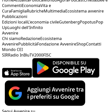
Commenti
Economia
Vita e
Cura
Famiglia
Rubriche
Multimedia
Ecosistema avvenire
Pubblicazioni
Edizioni locali
L'economia civile
Gutenberg
Popotus
Pop
Up
Luoghi dell'Infinito
Avvenire
Chi siamo
Redazione
Ecosistema
Avvenire
Pubblicità
Fondazione Avvenire
Shop
Contatti
Mondo CEI
SIR
Radio InBlu
TV2000
FISC
Segui Avvenire su