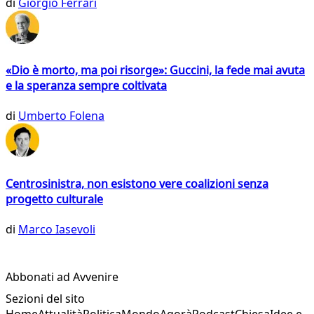
di
Giorgio Ferrari
«Dio è morto, ma poi risorge»: Guccini, la fede mai avuta
e la speranza sempre coltivata
di
Umberto Folena
Centrosinistra, non esistono vere coalizioni senza
progetto culturale
di
Marco Iasevoli
Abbonati ad Avvenire
Sezioni del sito
Home
Attualità
Politica
Mondo
Agorà
Podcast
Chiesa
Idee e