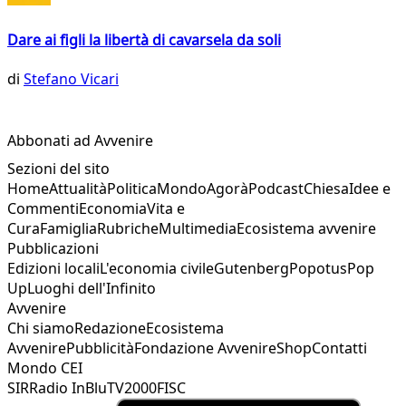
Dare ai figli la libertà di cavarsela da soli
di
Stefano Vicari
Abbonati ad Avvenire
Sezioni del sito
Home
Attualità
Politica
Mondo
Agorà
Podcast
Chiesa
Idee e
Commenti
Economia
Vita e
Cura
Famiglia
Rubriche
Multimedia
Ecosistema avvenire
Pubblicazioni
Edizioni locali
L'economia civile
Gutenberg
Popotus
Pop
Up
Luoghi dell'Infinito
Avvenire
Chi siamo
Redazione
Ecosistema
Avvenire
Pubblicità
Fondazione Avvenire
Shop
Contatti
Mondo CEI
SIR
Radio InBlu
TV2000
FISC