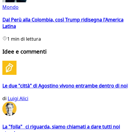
Mondo
Dal Perù alla Colombia, così Trump ridisegna l'America
Latina
1 min di lettura
Idee e commenti
Le due "città" di Agostino vivono entrambe dentro di noi
di
Luigi Alici
La "folla" ci riguarda, siamo chiamati a dare tutti noi