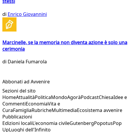
stessi
di
Enrico Giovannini
Marcinelle, se la memoria non diventa azione è solo una
cerimonia
di
Daniela Fumarola
Abbonati ad Avvenire
Sezioni del sito
Home
Attualità
Politica
Mondo
Agorà
Podcast
Chiesa
Idee e
Commenti
Economia
Vita e
Cura
Famiglia
Rubriche
Multimedia
Ecosistema avvenire
Pubblicazioni
Edizioni locali
L'economia civile
Gutenberg
Popotus
Pop
Up
Luoghi dell'Infinito