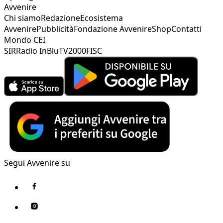
Avvenire
Chi siamo
Redazione
Ecosistema
Avvenire
Pubblicità
Fondazione Avvenire
Shop
Contatti
Mondo CEI
SIR
Radio InBlu
TV2000
FISC
Segui Avvenire su