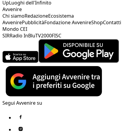
Up
Luoghi dell'Infinito
Avvenire
Chi siamo
Redazione
Ecosistema
Avvenire
Pubblicità
Fondazione Avvenire
Shop
Contatti
Mondo CEI
SIR
Radio InBlu
TV2000
FISC
Segui Avvenire su