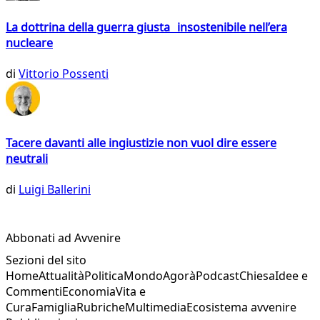
La dottrina della guerra giusta insostenibile nell’era
nucleare
di
Vittorio Possenti
Tacere davanti alle ingiustizie non vuol dire essere
neutrali
di
Luigi Ballerini
Abbonati ad Avvenire
Sezioni del sito
Home
Attualità
Politica
Mondo
Agorà
Podcast
Chiesa
Idee e
Commenti
Economia
Vita e
Cura
Famiglia
Rubriche
Multimedia
Ecosistema avvenire