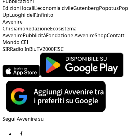
Pubblicazioni
Edizioni locali
L'economia civile
Gutenberg
Popotus
Pop
Up
Luoghi dell'Infinito
Avvenire
Chi siamo
Redazione
Ecosistema
Avvenire
Pubblicità
Fondazione Avvenire
Shop
Contatti
Mondo CEI
SIR
Radio InBlu
TV2000
FISC
Segui Avvenire su