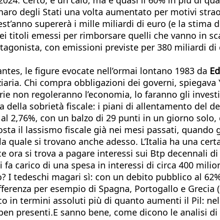
ro degli Stati una volta aumentato per motivi straordi
st’anno supererà i mille miliardi di euro (e la stima d
i titoli emessi per rimborsare quelli che vanno in sca
gonista, con emissioni previste per 380 miliardi di do
lantes, le figure evocate nell’ormai lontano 1983 da
Ed
aria. Chi compra obbligazioni dei governi, spiegava Yar
tarie non regoleranno l’economia, lo faranno gli invest
 della sobrietà fiscale: i piani di allentamento del d
al 2,76%, con un balzo di 29 punti in un giorno solo,
sta il lassismo fiscale già nei mesi passati, quando g
la quale si trovano anche adesso. L’Italia ha una certa
Bce ora si trova a pagare interessi sui Btp decennali d
i fa carico di una spesa in interessi di circa 400 milion
 tedeschi magari sì: con un debito pubblico al 62% d
fferenza per esempio di Spagna, Portogallo e Grecia (
o in termini assoluti più di quanto aumenti il Pil: nel 
 ben presenti.E sanno bene, come dicono le analisi di