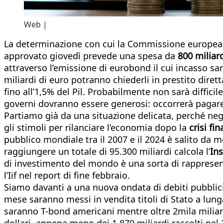
Web |
La determinazione con cui la Commissione europea p
approvato giovedì prevede una spesa da
800 miliard
attraverso l’emissione di eurobond il cui incasso sar
miliardi di euro potranno chiederli in prestito dirett
fino all’1,5% del Pil. Probabilmente non sarà difficile
governi dovranno essere generosi: occorrerà pagare in
Partiamo già da una situazione delicata, perché ne
gli stimoli per rilanciare l’economia dopo la
crisi fi
pubblico mondiale tra il 2007 e il 2024 è salito da m
raggiungere un totale di 95.300 miliardi calcola l’
Ins
di investimento del mondo è una sorta di rappresent
l’Iif nel report di fine febbraio.
Siamo davanti a una nuova ondata di debiti pubbli
mese saranno messi in vendita titoli di Stato a lunga
saranno T-bond americani mentre oltre 2mila miliardi
dollari, appena meno dei 1.870 miliardi raccolti nel