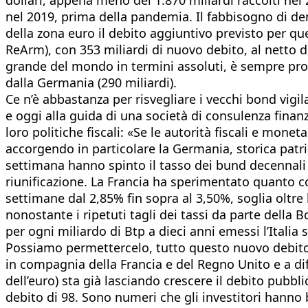
nel 2019, prima della pandemia. Il fabbisogno di dena
della zona euro il debito aggiuntivo previsto per que
ReArm), con 353 miliardi di nuovo debito, al netto de
grande del mondo in termini assoluti, è sempre prota
dalla Germania (290 miliardi).
Ce n’è abbastanza per risvegliare i vecchi bond vigi
e oggi alla guida di una società di consulenza finanzi
loro politiche fiscali: «Se le autorità fiscali e mone
accorgendo in particolare la Germania, storica patria
settimana hanno spinto il tasso dei bund decennali 
riunificazione. La Francia ha sperimentato quanto co
settimane dal 2,85% fin sopra al 3,50%, soglia oltre 
nonostante i ripetuti tagli dei tassi da parte della 
per ogni miliardo di Btp a dieci anni emessi l’Italia s
Possiamo permettercelo, tutto questo nuovo debito? I
in compagnia della Francia e del Regno Unito e a di
dell’euro) sta già lasciando crescere il debito pubblic
debito di 98. Sono numeri che gli investitori hanno