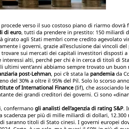
rocede verso il suo costoso piano di riarmo dovrà fa
i di euro
, tutti da prendere in prestito: 150 miliardi
à girato agli Stati membri come credito agevolato vinc
amente i governi, grazie all’esclusione dai vincoli del
 trovare sui mercati dei capitali investitori disposti a
teressi alti, perché per chi è in cerca di titoli di St
gli ultimi vent’anni abbiamo sempre trovato un buon 
nanziaria post-Lehman
, poi c’è stata la
pandemia
da Cov
eno del 30% a oltre il 95% del Pil. Solo lo scorso anno
titute of International Finance
(Iif), che associando l
ante dei grandi creditori dei governi. Ci sono «dinam
ci, confermano
gli analisti dell’agenzia di rating S&P
. 
 scadenza per più di mille miliardi di dollari, 12.300 
 saranno titoli di Stato cinesi. I governi europei dov
 2024. Certo, è un calo, ma è quasi il 60% in più di q