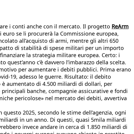
re i conti anche con il mercato. Il progetto
ReArm
 di euro se li procurerà la Commissione europea,
olato all’acquisto di armi, mentre gli altri 650
 patto di stabilità di spese militari per un importo
 finanziare la strategia militare europea. Certo: i
ato quest’anno c’è davvero l’imbarazzo della scelta.
motivo per aumentare i debiti pubblici. Prima erano
id-19, adesso le guerre. Risultato: il debito
 è aumentato di 4.500 miliardi di dollari, per
e principali banche, compagnie assicurative e fondi
iche pericolose» nel mercato dei debiti, avvertiva
In questo 2025, secondo le stime dell’agenzia, ogni
miliardi in un anno. Di questi, quasi 5mila miliardi
rebbero invece andare in cerca di 1.850 miliardi di
uando i governi europei avevano chiesto in prestito