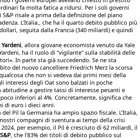
nari fa molta fatica a ridursi. Per i soli governi
i S&P risale a prima della definizione del piano
denza. L’Italia., che ha il quarto debito pubblico più
llari, seguita dalla Francia (340 miliardi) e quindi
 Yardeni
, allora giovane economista venuto da Yale
deni, ha il ruolo di “vigilante” sulla stabilità delle
itori». In parte sta già succedendo. Se ne sta
ebito del nuovo cancelliere Friedrich Merz la scorsa
 qualcosa che non si vedeva dai primi mesi della
li interessi degli Oat sono balzati in poche
 abitudine a gestire tassi di interesse pesanti e
i poco inferiori al 4%. Concretamente, significa che
i di euro i dieci anni.
el Pil la Germania ha ampio spazio fiscale. L’Italia,
nostri compagni di sventura ai tempi della crisi
2024, per esempio, il Pil è cresciuto di 62 miliardi, il
S&P
, che l’83% dei titoli di debito pubblico sul