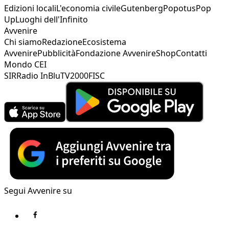
Edizioni locali
L'economia civile
Gutenberg
Popotus
Pop
Up
Luoghi dell'Infinito
Avvenire
Chi siamo
Redazione
Ecosistema
Avvenire
Pubblicità
Fondazione Avvenire
Shop
Contatti
Mondo CEI
SIR
Radio InBlu
TV2000
FISC
Segui Avvenire su