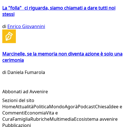
La "folla" ci riguarda, siamo chiamati a dare tutti noi
stessi
di
Enrico Giovannini
Marcinelle, se la memoria non diventa azione è solo una
cerimonia
di
Daniela Fumarola
Abbonati ad Avvenire
Sezioni del sito
Home
Attualità
Politica
Mondo
Agorà
Podcast
Chiesa
Idee e
Commenti
Economia
Vita e
Cura
Famiglia
Rubriche
Multimedia
Ecosistema avvenire
Pubblicazioni