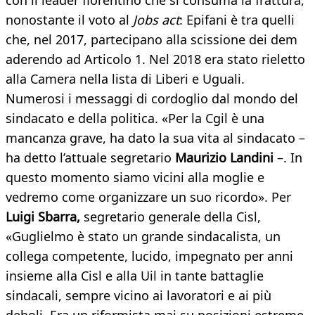
con il leader fiorentino che si consuma la frattura,
nonostante il voto al
Jobs act
: Epifani è tra quelli
che, nel 2017, partecipano alla scissione dei dem
aderendo ad Articolo 1. Nel 2018 era stato rieletto
alla Camera nella lista di Liberi e Uguali.
Numerosi i messaggi di cordoglio dal mondo del
sindacato e della politica. «Per la Cgil è una
mancanza grave, ha dato la sua vita al sindacato –
ha detto l’attuale segretario
Maurizio Landini
–. In
questo momento siamo vicini alla moglie e
vedremo come organizzare un suo ricordo». Per
Luigi Sbarra,
segretario generale della Cisl,
«Guglielmo è stato un grande sindacalista, un
collega competente, lucido, impegnato per anni
insieme alla Cisl e alla Uil in tante battaglie
sindacali, sempre vicino ai lavoratori e ai più