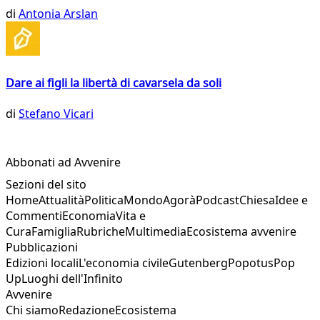
di
Antonia Arslan
Dare ai figli la libertà di cavarsela da soli
di
Stefano Vicari
Abbonati ad Avvenire
Sezioni del sito
Home
Attualità
Politica
Mondo
Agorà
Podcast
Chiesa
Idee e
Commenti
Economia
Vita e
Cura
Famiglia
Rubriche
Multimedia
Ecosistema avvenire
Pubblicazioni
Edizioni locali
L'economia civile
Gutenberg
Popotus
Pop
Up
Luoghi dell'Infinito
Avvenire
Chi siamo
Redazione
Ecosistema