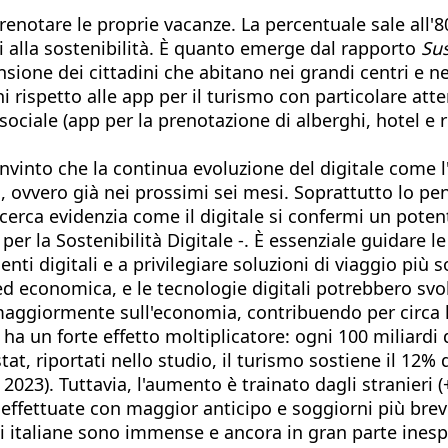
 prenotare le proprie vacanze. La percentuale sale all'8
tenti alla sostenibilità. È quanto emerge dal rapporto
Sus
nsione dei cittadini che abitano nei grandi centri e nei
i rispetto alle app per il turismo con particolare atte
sociale (app per la prenotazione di alberghi, hotel e r
 convinto che la continua evoluzione del digitale come l'
ovvero già nei prossimi sei mesi. Soprattutto lo pensan
 ricerca evidenzia come il digitale si confermi un poten
per la Sostenibilità Digitale -. È essenziale guidare l
i digitali e a privilegiare soluzioni di viaggio più so
 ed economica, e le tecnologie digitali potrebbero svo
ide maggiormente sull'economia, contribuendo per circa
e ha un forte effetto moltiplicatore: ogni 100 miliardi
at, riportati nello studio, il turismo sostiene il 12% d
2023). Tuttavia, l'aumento è trainato dagli stranieri (+6
 effettuate con maggior anticipo e soggiorni più brev
 pmi italiane sono immense e ancora in gran parte inesp