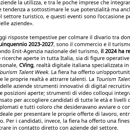
aziende la utilizza, e tra le poche imprese che integrano
e tendenza a sottostimare le sue potenzialità ma anc
 settore turistico, e questi eventi sono l’occasione p
elle aziende».
oggi risposte tempestive per colmare il divario tra do
quinquennio 2023-2027
, sono il commercio e il turism
ondo Enit-Agenzia nazionale del turismo,
il 2024 ha 
ricerche aperte in tutta Italia, sia di figure operative
ersonale,
CVing
, realtà digitale italiana specializzata in
ourism Talent Week
. La fiera ha offerto un’opportuni
 le proprie realtà e attrarre talenti. La
Tourism Tale
lle aziende strumenti innovativi di digital recruiting 
e posizioni aperte; strumenti di video colloqui integr
sato per accogliere candidati di tutte le età e livelli 
diplomati e tutti coloro che desideravano avviare o con
ale per presentare le proprie offerte di lavoro, entr
ro. Per i candidati, invece, la fiera ha offerto una fin
trare in contatto diretto con aziende del settore.