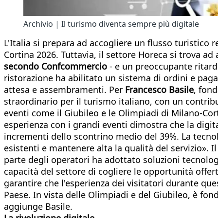
Archivio | Il turismo diventa sempre più digitale
L'Italia si prepara ad accogliere un flusso turistico 
Cortina 2026. Tuttavia, il settore Horeca si trova 
secondo Confcommercio
- e un preoccupante ritardo
ristorazione ha abilitato un sistema di ordini e pag
attesa e assembramenti. Per
Francesco Basile
, fond
straordinario per il turismo italiano, con un contribu
eventi come il Giubileo e le Olimpiadi di Milano-Cort
esperienza con i grandi eventi dimostra che la digita
incrementi dello scontrino medio del 39%. La tecno
esistenti e mantenere alta la qualità del servizio».
parte degli operatori ha adottato soluzioni tecnolo
capacità del settore di cogliere le opportunità offer
garantire che l'esperienza dei visitatori durante que
Paese. In vista delle Olimpiadi e del Giubileo, è fon
aggiunge Basile.​
La rivoluzione digitale