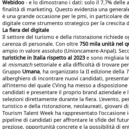
Webidoo
- e lo dimostrano i dati: solo il 7,7% delle 
finalità di marketing. Questo evidenzia una general
è una grande occasione per le pmi, in particolare del
digitale come strumento strategico per la crescita d
La fiera del digitale
Il settore del turismo e della ristorazione richiede 
carenza di personale. Con oltre
750 mila unità nel 
ampio in valore assoluto (Unioncamere-Anpal). Sec
turistiche in Italia rispetto al 2023
e sono migliaia le 
al
mismatch
settoriale e alla difficoltà di trovare p
Gruppo
Umana
, ha organizzato la II edizione della
T
alberghiero di incontrare nuovi candidati, presentare
all’interno del quale CVing ha messo a disposizione de
candidati e presentare il proprio brand aziendale e l
selezioni direttamente durante la fiera. L’evento, pen
turistico e della ristorazione, neolaureati, giovani 
Tourism Talent Week ha rappresentato l'occasione ide
pipeline di candidati per affrontare le sfide del futu
preziose, opportunità concrete e la possibilità di en