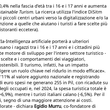
0,4% nella fascia d'età tra i 16 e i 17 anni e aumenta
tainable Turism
. La ricerca utilizza l'indice DiSitm
 piccoli centri urbani verso la digitalizzazione e/o la
nzione a quelle che aiutano i turisti a fare scelte più
istoranti eccetera).
Ia-Intelligenza artificiale porterà a ulteriori
o i ragazzi tra i 16 e i 17 anni e i cittadini più
te motore di sviluppo per l'intero settore turistico -
e scelte e i comportamenti dei viaggiatori,
stenibili. Il turismo, infatti, ha un impatto
lgere un ruolo chiave nel ridurlo in modo efficace».
 l'11% al valore aggiunto nazionale e registrando
 di euro spesi ne generano 255 in Pil, con ricadute su
egli occupati e, nel 2024, la spesa turistica totale è
,9%), mentre i turisti italiani calano (-6,5%). Per il
i, segno di una maggiore attenzione ai costi.
lorate - dichiara
Egidio Murru
, co-fondatore di