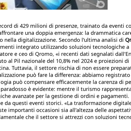
record di 429 milioni di presenze, trainato da eventi c
ad affrontare una doppia emergenza: la drammatica ca
 nella digitalizzazione. Secondo l'ultima analisi di
Q
amenti integrato utilizzando soluzioni tecnologiche a
atore e ceo di Qromo, «i recenti dati segnalati dall'E
to al Pil nazionale del 10,8% nel 2024 e proiezioni di 
ina. Tuttavia, il settore rischia di non essere prepar
lizzazione può fare la differenza: abbiamo registrato 
logia può compensare efficacemente la carenza di per
 Il paradosso è evidente: mentre il turismo rappresent
giche avanzate per la gestione di ordini e pagamenti.
te da questi eventi storici. «La trasformazione digita
ste importanti occasioni sia all'altezza delle aspetta
damentale che il settore si attrezzi con soluzioni tec