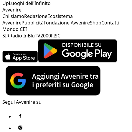
Up
Luoghi dell'Infinito
Avvenire
Chi siamo
Redazione
Ecosistema
Avvenire
Pubblicità
Fondazione Avvenire
Shop
Contatti
Mondo CEI
SIR
Radio InBlu
TV2000
FISC
Segui Avvenire su