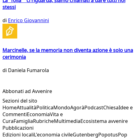
La "folla" ci riguarda, siamo chiamati a dare tutti noi
stessi
di
Enrico Giovannini
Marcinelle, se la memoria non diventa azione è solo una
cerimonia
di
Daniela Fumarola
Abbonati ad Avvenire
Sezioni del sito
Home
Attualità
Politica
Mondo
Agorà
Podcast
Chiesa
Idee e
Commenti
Economia
Vita e
Cura
Famiglia
Rubriche
Multimedia
Ecosistema avvenire
Pubblicazioni
Edizioni locali
L'economia civile
Gutenberg
Popotus
Pop