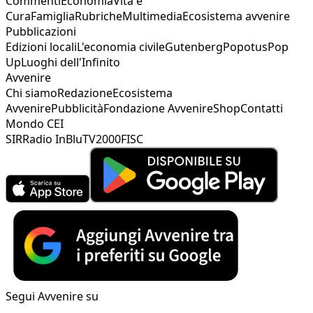
Commenti
Economia
Vita e
Cura
Famiglia
Rubriche
Multimedia
Ecosistema avvenire
Pubblicazioni
Edizioni locali
L'economia civile
Gutenberg
Popotus
Pop
Up
Luoghi dell'Infinito
Avvenire
Chi siamo
Redazione
Ecosistema
Avvenire
Pubblicità
Fondazione Avvenire
Shop
Contatti
Mondo CEI
SIR
Radio InBlu
TV2000
FISC
Segui Avvenire su