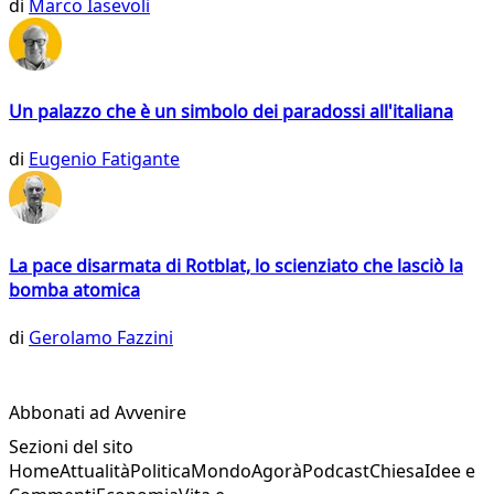
di
Marco Iasevoli
Un palazzo che è un simbolo dei paradossi all'italiana
di
Eugenio Fatigante
La pace disarmata di Rotblat, lo scienziato che lasciò la
bomba atomica
di
Gerolamo Fazzini
Abbonati ad Avvenire
Sezioni del sito
Home
Attualità
Politica
Mondo
Agorà
Podcast
Chiesa
Idee e