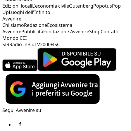
Edizioni locali
L'economia civile
Gutenberg
Popotus
Pop
Up
Luoghi dell'Infinito
Avvenire
Chi siamo
Redazione
Ecosistema
Avvenire
Pubblicità
Fondazione Avvenire
Shop
Contatti
Mondo CEI
SIR
Radio InBlu
TV2000
FISC
Segui Avvenire su