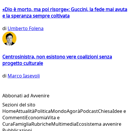
«Dio è morto, ma poi risorge»: Guccini, la fede mai avuta
e la speranza sempre coltivata
di
Umberto Folena
Centrosinistra, non esistono vere coalizioni senza
progetto culturale
di
Marco Iasevoli
Abbonati ad Avvenire
Sezioni del sito
Home
Attualità
Politica
Mondo
Agorà
Podcast
Chiesa
Idee e
Commenti
Economia
Vita e
Cura
Famiglia
Rubriche
Multimedia
Ecosistema avvenire
Pubblicazioni