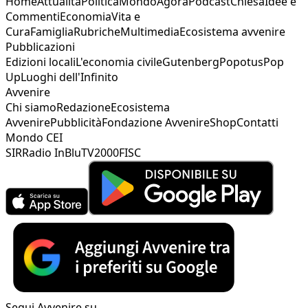
Home
Attualità
Politica
Mondo
Agorà
Podcast
Chiesa
Idee e
Commenti
Economia
Vita e
Cura
Famiglia
Rubriche
Multimedia
Ecosistema avvenire
Pubblicazioni
Edizioni locali
L'economia civile
Gutenberg
Popotus
Pop
Up
Luoghi dell'Infinito
Avvenire
Chi siamo
Redazione
Ecosistema
Avvenire
Pubblicità
Fondazione Avvenire
Shop
Contatti
Mondo CEI
SIR
Radio InBlu
TV2000
FISC
Segui Avvenire su