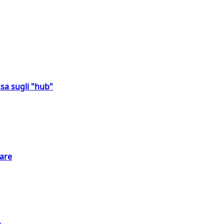
sa sugli "hub"
eare