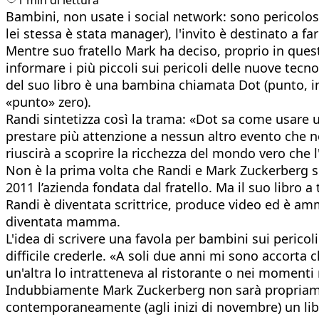
Bambini, non usate i social network: sono pericolosi
lei stessa è stata manager), l'invito è destinato a fa
Mentre suo fratello Mark ha deciso, proprio in quest
informare i più piccoli sui pericoli delle nuove tecn
del suo libro è una bambina chiamata Dot (punto, in
«punto» zero).
Randi sintetizza così la trama: «Dot sa come usare u
prestare più attenzione a nessun altro evento che non
riuscirà a scoprire la ricchezza del mondo vero che l
Non è la prima volta che Randi e Mark Zuckerberg so
2011 l’azienda fondata dal fratello. Ma il suo libro
Randi è diventata scrittrice, produce video ed è amm
diventata mamma.
L'idea di scrivere una favola per bambini sui perico
difficile crederle. «A soli due anni mi sono accorta
un'altra lo intratteneva al ristorante o nei momenti 
Indubbiamente Mark Zuckerberg non sarà propriamente
contemporaneamente (agli inizi di novembre) un libro