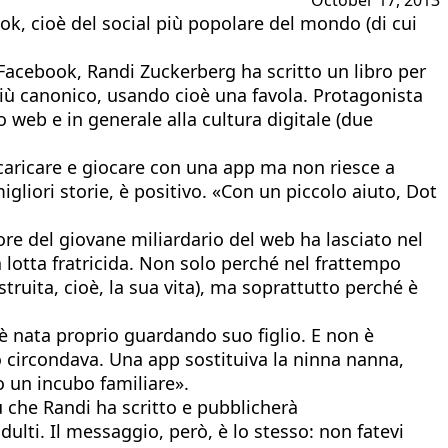
ok, cioè del social più popolare del mondo (di cui
i Facebook, Randi Zuckerberg ha scritto un libro per
 più canonico, usando cioè una favola. Protagonista
web e in generale alla cultura digitale (due
scaricare e giocare con una app ma non riesce a
gliori storie, è positivo. «Con un piccolo aiuto, Dot
re del giovane miliardario del web ha lasciato nel
a lotta fratricida. Non solo perché nel frattempo
ruita, cioè, la sua vita), ma soprattutto perché è
– è nata proprio guardando suo figlio. E non è
lo circondava. Una app sostituiva la ninna nanna,
o un incubo familiare».
 che Randi ha scritto e pubblicherà
lti. Il messaggio, però, è lo stesso: non fatevi