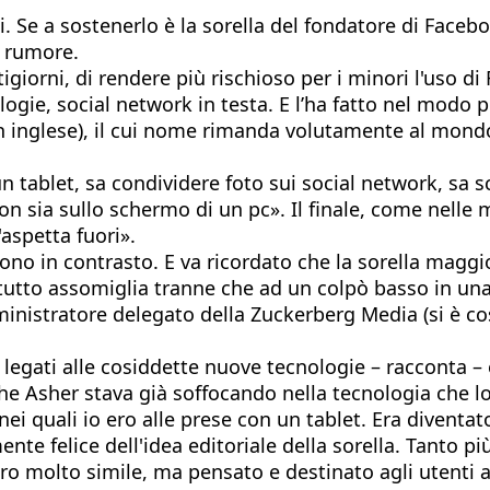
. Se a sostenerlo è la sorella del fondatore di Facebo
r rumore.
igiorni, di rendere più rischioso per i minori l'uso d
ologie, social network in testa. E l’ha fatto nel modo
 inglese), il cui nome rimanda volutamente al mondo 
n tablet, sa condividere foto sui social network, sa 
 sia sullo schermo di un pc». Il finale, come nelle mi
'aspetta fuori».
no in contrasto. E va ricordato che la sorella maggio
 a tutto assomiglia tranne che ad un colpò basso in un
inistratore delegato della Zuckerberg Media (si è cost
li legati alle cosiddette nuove tecnologie – racconta 
 che Asher stava già soffocando nella tecnologia che 
nei quali io ero alle prese con un tablet. Era diventat
 felice dell'idea editoriale della sorella. Tanto più
 molto simile, ma pensato e destinato agli utenti adu