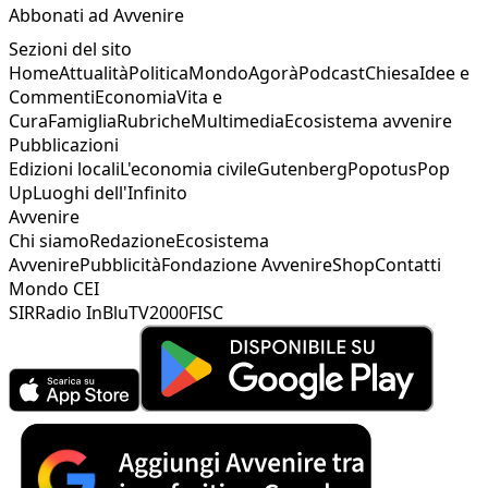
Abbonati ad Avvenire
Sezioni del sito
Home
Attualità
Politica
Mondo
Agorà
Podcast
Chiesa
Idee e
Commenti
Economia
Vita e
Cura
Famiglia
Rubriche
Multimedia
Ecosistema avvenire
Pubblicazioni
Edizioni locali
L'economia civile
Gutenberg
Popotus
Pop
Up
Luoghi dell'Infinito
Avvenire
Chi siamo
Redazione
Ecosistema
Avvenire
Pubblicità
Fondazione Avvenire
Shop
Contatti
Mondo CEI
SIR
Radio InBlu
TV2000
FISC