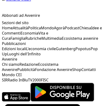
Abbonati ad Avvenire
Sezioni del sito
Home
Attualità
Politica
Mondo
Agorà
Podcast
Chiesa
Idee e
Commenti
Economia
Vita e
Cura
Famiglia
Rubriche
Multimedia
Ecosistema avvenire
Pubblicazioni
Edizioni locali
L'economia civile
Gutenberg
Popotus
Pop
Up
Luoghi dell'Infinito
Avvenire
Chi siamo
Redazione
Ecosistema
Avvenire
Pubblicità
Fondazione Avvenire
Shop
Contatti
Mondo CEI
SIR
Radio InBlu
TV2000
FISC