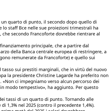
i un quarto di punto, il secondo dopo quello di
lo staff Bce nelle sue proiezioni trimestrali ha
e, che secondo Francoforte dovrebbe rientrare al
 rifinanziamento principale, che a partire dal
arzo della Banca centrale europea di restringere, a
engono remunerate da Francoforte) e quello sui
 tasso sui prestiti marginali, che in virtù del nuovo
mpa la presidente Christine Lagarde ha preferito non
ati. «Non ci impegniamo verso alcun percorso dei
ivo in modo tempestivo», ha aggiunto. Per questo
dei tassi di un quarto di punto. Tornando alle
e di 1,3% nel 2025 (contro il precedente 1,4%).
la prima metà del 2025 i salari dovrebbero