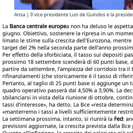
Ansa | Il vice presidente Luis de Guindos e la presi
La
Banca centrale europe
a non ha deluso le aspetta
giugno. Obiettivo, sostenere la ripresa in un moment
limato le stime sulla crescita dell'Eurozona, mentr
target del 2% nella seconda parte dell'anno prossim
Per effetto della sforbiciata, il tasso sui depositi pa
prossimo 18 settembre scenderà di 60 punti base, da
partire da settembre, l'ampiezza del corridoio tra i
rifinanziamenti (che storicamente è il tasso di rifer
Pertanto, al taglio di 25 punti base si aggiunge un ta
quadro operativo passerà dal 4,50% a 3,90%. La deci
sbilanciarsi in vista della riunione di ottobre, con
tassi d'interesse», ha detto. La Bce «resta determina
«manterremo i tassi a livelli sufficientemente restri
La settimana prossima, intanto, si riunirà la
Fed
: an
previsioni aggiornate, la crescita prevista dalla Bce
Quanto all’inflazione, la crescita dei salari sta già