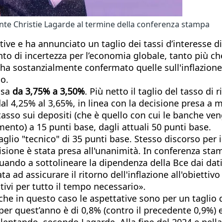
dente Christie Lagarde al termine della conferenza stampa
tive e ha annunciato un taglio dei tassi d’interesse d
o di incertezza per l’economia globale, tanto più che 
e ha sostanzialmente confermato quelle sull'inflazion
o.
ssa
da 3,75% a 3,50%
. Più netto il taglio del tasso di
l 4,25% al 3,65%, in linea con la decisione presa a m
l tasso sui depositi (che è quello con cui le banche v
imento) a 15 punti base, dagli attuali 50 punti base.
glio "tecnico" di 35 punti base. Stesso discorso per il
sione è stata presa all'unanimità. In conferenza sta
tinuando a sottolineare la dipendenza della Bce dai d
ta ad assicurare il ritorno dell'inflazione all'obiett
ttivi per tutto il tempo necessario».
che in questo caso le aspettative sono per un taglio 
 per quest’anno è di 0,8% (contro il precedente 0,9%) 
 rallentando, secondo Lagarde. Alla fine del 2024 e nel