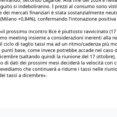
uito si indeboliranno. I prezzi al consumo sono vist
ne dei mercati finanziari è stata sostanzialmente neu
Milano +0,84%), confermando l'intonazione positiva 
 «il prossimo incontro Bce è piuttosto ravvicinato (1
imo meeting insieme a considerazioni inerenti alla ne
il ciclo di taglio tassi ma ad un ritmo/cadenza più m
50 punti base, come invece potrebbe accade nel caso 
 dicembre (saltando quindi la riunione del 17 ottobre
usso di dati dei prossimi mesi deciderà la velocità con
revediamo che continuerà a ridurre i tassi nelle riunion
dei tassi a dicembre».