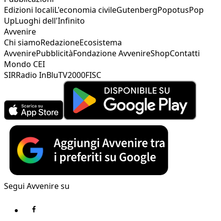
Edizioni locali
L'economia civile
Gutenberg
Popotus
Pop
Up
Luoghi dell'Infinito
Avvenire
Chi siamo
Redazione
Ecosistema
Avvenire
Pubblicità
Fondazione Avvenire
Shop
Contatti
Mondo CEI
SIR
Radio InBlu
TV2000
FISC
Segui Avvenire su