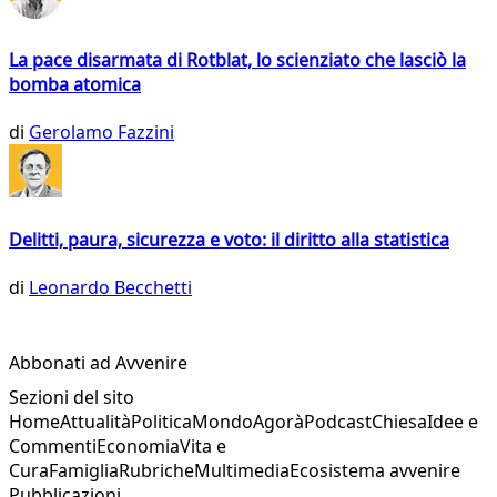
La pace disarmata di Rotblat, lo scienziato che lasciò la
bomba atomica
di
Gerolamo Fazzini
Delitti, paura, sicurezza e voto: il diritto alla statistica
di
Leonardo Becchetti
Abbonati ad Avvenire
Sezioni del sito
Home
Attualità
Politica
Mondo
Agorà
Podcast
Chiesa
Idee e
Commenti
Economia
Vita e
Cura
Famiglia
Rubriche
Multimedia
Ecosistema avvenire
Pubblicazioni