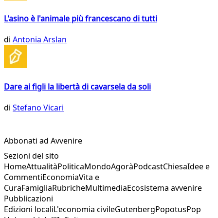
L'asino è l'animale più francescano di tutti
di
Antonia Arslan
Dare ai figli la libertà di cavarsela da soli
di
Stefano Vicari
Abbonati ad Avvenire
Sezioni del sito
Home
Attualità
Politica
Mondo
Agorà
Podcast
Chiesa
Idee e
Commenti
Economia
Vita e
Cura
Famiglia
Rubriche
Multimedia
Ecosistema avvenire
Pubblicazioni
Edizioni locali
L'economia civile
Gutenberg
Popotus
Pop