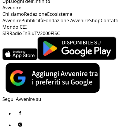
Up
Luoghi dell'Infinito
Avvenire
Chi siamo
Redazione
Ecosistema
Avvenire
Pubblicità
Fondazione Avvenire
Shop
Contatti
Mondo CEI
SIR
Radio InBlu
TV2000
FISC
Segui Avvenire su