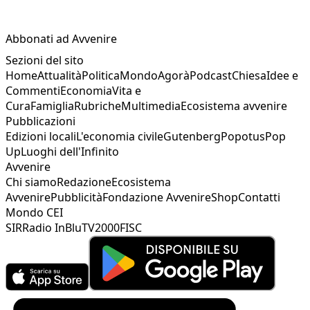
Abbonati ad Avvenire
Sezioni del sito
Home
Attualità
Politica
Mondo
Agorà
Podcast
Chiesa
Idee e
Commenti
Economia
Vita e
Cura
Famiglia
Rubriche
Multimedia
Ecosistema avvenire
Pubblicazioni
Edizioni locali
L'economia civile
Gutenberg
Popotus
Pop
Up
Luoghi dell'Infinito
Avvenire
Chi siamo
Redazione
Ecosistema
Avvenire
Pubblicità
Fondazione Avvenire
Shop
Contatti
Mondo CEI
SIR
Radio InBlu
TV2000
FISC