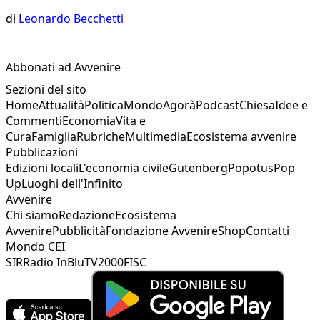
di
Leonardo Becchetti
Abbonati ad Avvenire
Sezioni del sito
Home
Attualità
Politica
Mondo
Agorà
Podcast
Chiesa
Idee e
Commenti
Economia
Vita e
Cura
Famiglia
Rubriche
Multimedia
Ecosistema avvenire
Pubblicazioni
Edizioni locali
L'economia civile
Gutenberg
Popotus
Pop
Up
Luoghi dell'Infinito
Avvenire
Chi siamo
Redazione
Ecosistema
Avvenire
Pubblicità
Fondazione Avvenire
Shop
Contatti
Mondo CEI
SIR
Radio InBlu
TV2000
FISC