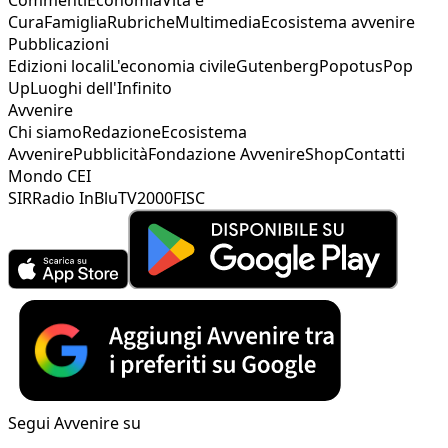
Cura
Famiglia
Rubriche
Multimedia
Ecosistema avvenire
Pubblicazioni
Edizioni locali
L'economia civile
Gutenberg
Popotus
Pop
Up
Luoghi dell'Infinito
Avvenire
Chi siamo
Redazione
Ecosistema
Avvenire
Pubblicità
Fondazione Avvenire
Shop
Contatti
Mondo CEI
SIR
Radio InBlu
TV2000
FISC
Segui Avvenire su