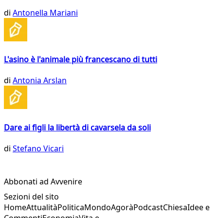
di
Antonella Mariani
L'asino è l'animale più francescano di tutti
di
Antonia Arslan
Dare ai figli la libertà di cavarsela da soli
di
Stefano Vicari
Abbonati ad Avvenire
Sezioni del sito
Home
Attualità
Politica
Mondo
Agorà
Podcast
Chiesa
Idee e
Commenti
Economia
Vita e