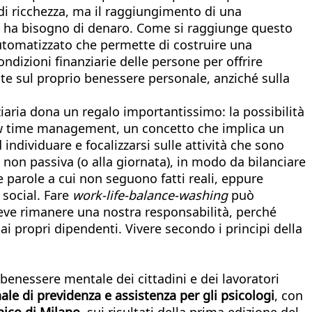
 di ricchezza, ma il raggiungimento di una
 si ha bisogno di denaro. Come si raggiunge questo
automatizzato che permette di costruire una
ndizioni finanziarie delle persone per offrire
ate sul proprio benessere personale, anziché sulla
nziaria dona un regalo importantissimo: la possibilità
slow time management, un concetto che implica un
individuare e focalizzarsi sulle attività che sono
non passiva (o alla giornata), in modo da bilanciare
 parole a cui non seguono fatti reali, eppure
 social. Fare
work-life-balance-washing
può
deve rimanere una nostra responsabilità, perché
ai propri dipendenti. Vivere secondo i principi della
benessere mentale dei cittadini e dei lavoratori
le di previdenza e assistenza per gli psicologi
, con
nico di Milano
, sui risultati della prima edizione del