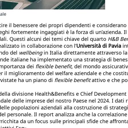
ale
tire il benessere dei propri dipendenti e considerano 
ghi fortemente ingaggiati è la forza di un’azienda. I
li. Questi alcuni dei temi chiave del quarto
H&B Bene
alizzato in collaborazione con l’
Università di Pavia
in
mondo del
wellbeing
in Italia direttamente attraverso l
nde italiane ha implementato una strategia di beness
l’importanza dei
flexible benefit
, del mondo assicurativo
er il miglioramento del welfare aziendale e che costit
rvistate ha un piano di
flexible benefit
attivo e che po
ella divisione Health&Benefits e Chief Development 
ndale delle imprese del nostro Paese nel 2024. I dati
elle popolazioni aziendali alla costruzione di strategi
l personale. Il report analizza anche la correlazione 
icchita da un focus sulle principali sfide che affron
ettivi Esg».