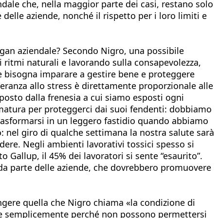
ndale che, nella maggior parte dei casi, restano solo
lle aziende, nonché il rispetto per i loro limiti e
logan aziendale? Secondo Nigro, una possibile
ri ritmi naturali e lavorando sulla consapevolezza,
ale bisogna imparare a gestire bene e proteggere
leranza allo stress è direttamente proporzionale alle
posto dalla frenesia a cui siamo esposti ogni
rmatura per proteggerci dai suoi fendenti: dobbiamo
trasformarsi in un leggero fastidio quando abbiamo
 nel giro di qualche settimana la nostra salute sarà
dere. Negli ambienti lavorativi tossici spesso si
 Gallup, il 45% dei lavoratori si sente “esaurito”.
da parte delle aziende, che dovrebbero promuovere
ungere quella che Nigro chiama «la condizione di
lance semplicemente perché non possono permettersi