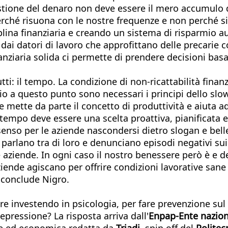
 gestione del denaro non deve essere il mero accumulo
 perché risuona con le nostre frequenze e non perché
plina finanziaria e creando un sistema di risparmio 
ai datori di lavoro che approfittano delle precarie co
anziaria solida ci permette di prendere decisioni bas
utti: il tempo. La condizione di non-ricattabilità fina
prio a questo punto sono necessari i principi dello 
mette da parte il concetto di produttività e aiuta ad 
empo deve essere una scelta proattiva, pianificata e 
enso per le aziende nascondersi dietro slogan e belle
 parlano tra di loro e denunciano episodi negativi sui
 aziende. In ogni caso il nostro benessere però è e 
iende agiscano per offrire condizioni lavorative sane 
, conclude Nigro.
e investendo in psicologia, per fare prevenzione sul 
ressione? La risposta arriva dall'
Enpap-Ente naziona
ale ed economica redatta da
Triadi
, spin off del
Politec