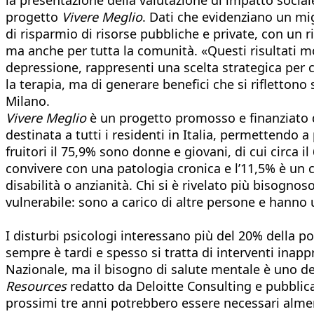
progetto
Vivere Meglio
. Dati che evidenziano un mi
di risparmio di risorse pubbliche e private, con un rit
ma anche per tutta la comunità. «Questi risultati m
depressione, rappresenti una scelta strategica per c
la terapia, ma di generare benefici che si riflettono s
Milano.
Vivere Meglio
è un progetto promosso e finanziato da
destinata a tutti i residenti in Italia, permettendo 
fruitori il 75,9% sono donne e giovani, di cui circa i
convivere con una patologia cronica e l’11,5% è un c
disabilità o anzianità. Chi si è rivelato più bisogn
vulnerabile: sono a carico di altre persone e hanno 
I disturbi psicologi interessano più del 20% della po
sempre è tardi e spesso si tratta di interventi inapp
Nazionale, ma il bisogno di salute mentale è uno dei
Resources
redatto da Deloitte Consulting e pubblicat
prossimi tre anni potrebbero essere necessari almeno