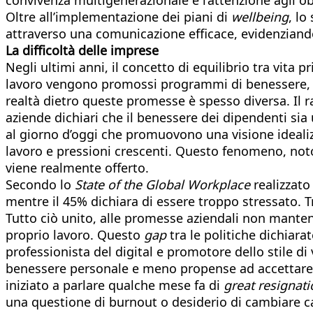
Oltre all’implementazione dei piani di
wellbeing
, lo
attraverso una comunicazione efficace, evidenziand
La difficoltà delle imprese
Negli ultimi anni, il concetto di equilibrio tra vita
lavoro vengono promossi programmi di benessere, fless
realtà dietro queste promesse è spesso diversa. Il 
aziende dichiari che il benessere dei dipendenti si
al giorno d’oggi che promuovono una visione idealizza
lavoro e pressioni crescenti. Questo fenomeno, n
viene realmente offerto.
Secondo lo
State of the Global Workplace
realizzato
mentre il 45% dichiara di essere troppo stressato. Tr
Tutto ciò unito, alle promesse aziendali non mantenu
proprio lavoro. Questo
gap
tra le politiche dichiara
professionista del digital e promotore dello stile d
benessere personale e meno propense ad accettare am
iniziato a parlare qualche mese fa di
great resignati
una questione di burnout o desiderio di cambiare ca