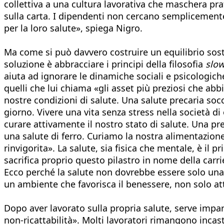
collettiva a una cultura lavorativa che maschera prat
sulla carta. I dipendenti non cercano semplicemente 
per la loro salute», spiega Nigro.
Ma come si può davvero costruire un equilibrio soste
soluzione è abbracciare i principi della filosofia
slo
aiuta ad ignorare le dinamiche sociali e psicologich
quelli che lui chiama «gli asset più preziosi che ab
nostre condizioni di salute. Una salute precaria soc
giorno. Vivere una vita senza stress nella società 
curare attivamente il nostro stato di salute. Una 
una salute di ferro. Curiamo la nostra alimentazion
rinvigorita». La salute, sia fisica che mentale, è il 
sacrifica proprio questo pilastro in nome della carr
Ecco perché la salute non dovrebbe essere solo un
un ambiente che favorisca il benessere, non solo at
Dopo aver lavorato sulla propria salute, serve impa
non-ricattabilità». Molti lavoratori rimangono inca