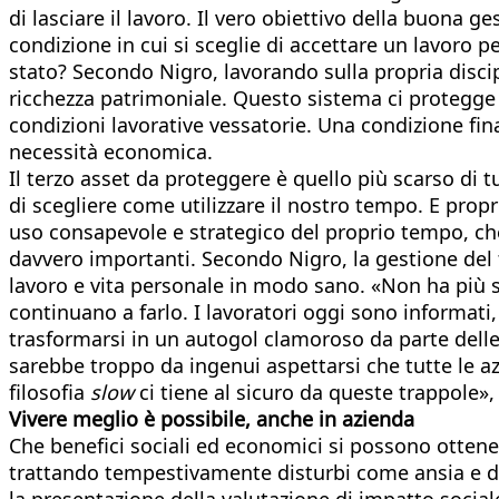
di lasciare il lavoro. Il vero obiettivo della buona
condizione in cui si sceglie di accettare un lavoro
stato? Secondo Nigro, lavorando sulla propria disci
ricchezza patrimoniale. Questo sistema ci protegge d
condizioni lavorative vessatorie. Una condizione fin
necessità economica.
Il terzo asset da proteggere è quello più scarso di t
di scegliere come utilizzare il nostro tempo. E pro
uso consapevole e strategico del proprio tempo, che 
davvero importanti. Secondo Nigro, la gestione del t
lavoro e vita personale in modo sano. «Non ha più s
continuano a farlo. I lavoratori oggi sono informati,
trasformarsi in un autogol clamoroso da parte delle
sarebbe troppo da ingenui aspettarsi che tutte le az
filosofia
slow
ci tiene al sicuro da queste trappole»
Vivere meglio è possibile, anche in azienda
Che benefici sociali ed economici si possono ottener
trattando tempestivamente disturbi come ansia e dep
la presentazione della valutazione di impatto soci