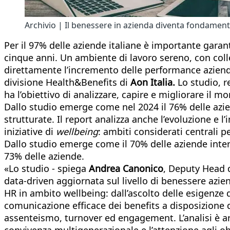
Archivio | Il benessere in azienda diventa fondament
Per il 97% delle aziende italiane è importante garan
cinque anni. Un ambiente di lavoro sereno, con colle
direttamente l’incremento delle performance azienda
divisione Health&Benefits di
Aon Italia.
Lo studio, re
ha l’obiettivo di analizzare, capire e migliorare il 
Dallo studio emerge come nel 2024 il 76% delle azie
strutturate. Il report analizza anche l’evoluzione e 
iniziative di
wellbeing
: ambiti considerati centrali p
Dallo studio emerge come il 70% delle aziende inte
73% delle aziende.
«Lo studio - spiega
Andrea Canonico
, Deputy Head d
data-driven aggiornata sul livello di benessere azie
HR in ambito wellbeing: dall’ascolto delle esigenze d
comunicazione efficace dei benefits a disposizione de
assenteismo, turnover ed engagement. L’analisi è arr
convivenza multigenerazionale e l’attenzione agli obi