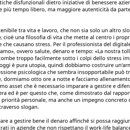
iche disfunzionali dietro iniziative di benessere azie
più tempo libero, ma maggiore autenticità da parte de
nibile tra vita e lavoro, che non sia solo un altro s
w
, cioè una filosofia di vita che mette al centro i prop
e che causano stress. Per il professionista del digit
biamo», ovvero salute, denaro e tempo: «La nostra tol
combe troppo facilmente sotto i colpi dello stress im
di oggi è pura utopia, quindi dobbiamo costruire un'a
pressione psicologica che sembra insopportabile può 
e, dormiamo otto ore a notte e facciamo allenamento:
primo asset che è necessario imparare a gestire e difen
iera ed è per questo che, come dimostrato dal rapporto
a priorità personale, ma anche un impegno concreto 
traverso slogan.
rare a gestire bene il denaro affinché si possa raggi
strati in aziende che non rispettano il work-life ba