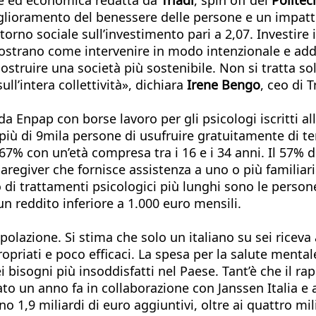
glioramento del benessere delle persone e un impatto 
orno sociale sull’investimento pari a 2,07. Investire i
ostrano come intervenire in modo intenzionale e addi
ostruire una società più sostenibile. Non si tratta so
ull’intera collettività», dichiara
Irene Bengo
, ceo di 
 Enpap con borse lavoro per gli psicologi iscritti all
a più di 9mila persone di usufruire gratuitamente di t
l 67% con un’età compresa tra i 16 e i 34 anni. Il 57% d
aregiver che fornisce assistenza a uno o più familiari
oso di trattamenti psicologici più lunghi sono le per
un reddito inferiore a 1.000 euro mensili.
polazione. Si stima che solo un italiano su sei riceva 
ropriati e poco efficaci. La spesa per la salute mental
 bisogni più insoddisfatti nel Paese. Tant’è che il r
o un anno fa in collaborazione con Janssen Italia e al
 1,9 miliardi di euro aggiuntivi, oltre ai quattro mi