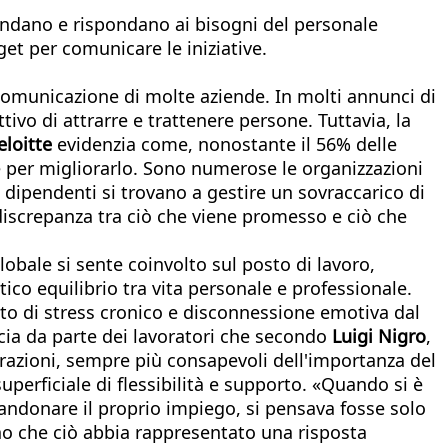
rendano e rispondano ai bisogni del personale
t per comunicare le iniziative.
di comunicazione di molte aziende. In molti annunci di
tivo di attrarre e trattenere persone. Tuttavia, la
eloitte
evidenzia come, nonostante il 56% delle
e per migliorarlo. Sono numerose le organizzazioni
i dipendenti si trovano a gestire un sovraccarico di
discrepanza tra ciò che viene promesso e ciò che
 globale si sente coinvolto sul posto di lavoro,
ico equilibrio tra vita personale e professionale.
tato di stress cronico e disconnessione emotiva dal
ducia da parte dei lavoratori che secondo
Luigi Nigro
,
nerazioni, sempre più consapevoli dell'importanza del
erficiale di flessibilità e supporto. «Quando si è
bandonare il proprio impiego, si pensava fosse solo
no che ciò abbia rappresentato una risposta