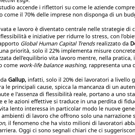
 studio accende i riflettori su come le aziende comp
o come il 70% delle imprese non disponga di un budge
 privata e lavoro è diventato centrale nelle strategie 
ibilità e iniziative per ridurre lo stress, con l’obiet
rapporto
Glo
bal Human Capital Trends
realizzato da
D
a una priorità, solo il 22% implementa misure concret
ta dell’equilibrio vita lavoro mentre, nella pratica, 
oto come
work-life balance washing
, rappresenta una 
 da
Gallup,
infatti, solo il 20% dei lavoratori a livello
a le principali cause, spicca la mancanza di un autent
te e l'assenza di flessibilità reale, portano a uno s
te e le azioni effettive si traduce in una perdita di fi
i vita lento interessa in particolar modo le nuove ge
bienti di lavoro che offrono solo una narrazione sup
on
, il fenomeno che ha visto milioni di lavoratori ab
rriera. Oggi ci sono segnali chiari che ci suggerisco