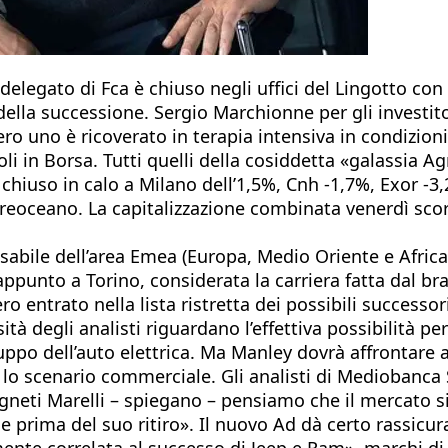
legato di Fca è chiuso negli uffici del Lingotto con 
della successione. Sergio Marchionne per gli investitor
uno è ricoverato in terapia intensiva in condizioni ir
n Borsa. Tutti quelli della cosiddetta «galassia Agne
 chiuso in calo a Milano dell’1,5%, Cnh -1,7%, Exor -3,
oceano. La capitalizzazione combinata venerdì scorso 
nsabile dell’area Emea (Europa, Medio Oriente e Africa
ppunto a Torino, considerata la carriera fatta dal bra
o entrato nella lista ristretta dei possibili successori
à degli analisti riguardano l’effettiva possibilità p
luppo dell’auto elettrica. Ma Manley dovrà affrontare 
 lo scenario commerciale. Gli analisti di Mediobanca
agneti Marelli – spiegano – pensiamo che il mercato s
prima del suo ritiro». Il nuovo Ad dà certo rassicuraz
tamente correlata al successo di Jeep e Ram», marchi d