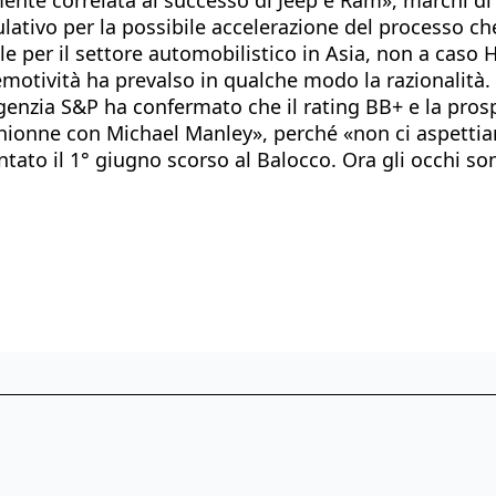
ativo per la possibile accelerazione del processo che
cile per il settore automobilistico in Asia, non a cas
l’emotività ha prevalso in qualche modo la razionalità.
genzia S&P ha confermato che il rating BB+ e la prospe
hionne con Michael Manley», perché «non ci aspettia
ntato il 1° giugno scorso al Balocco. Ora gli occhi s