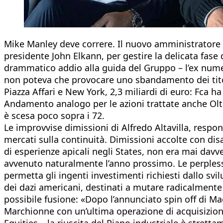
Mike Manley deve correre. Il nuovo amministratore de
presidente John Elkann, per gestire la delicata fase 
drammatico addio alla guida del Gruppo – l’ex numero 
non poteva che provocare uno sbandamento dei titoli i
Piazza Affari e New York, 2,3 miliardi di euro: Fca ha
Andamento analogo per le azioni trattate anche Oltre
è scesa poco sopra i 72.
Le improvvise dimissioni di Alfredo Altavilla, respo
mercati sulla continuità. Dimissioni accolte con disa
di esperienze apicali negli States, non era mai davver
avvenuto naturalmente l’anno prossimo. Le perplessit
permetta gli ingenti investimenti richiesti dallo svi
dei dazi americani, destinati a mutare radicalmente
possibile fusione: «Dopo l’annunciato spin off di M
Marchionne con un’ultima operazione di acquisizione 
Equities – la riuscita del Piano industriale è stret