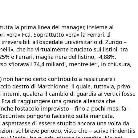
tutta la prima linea dei manager, insieme al
i «era» Fca. Soprattutto «era» la Ferrari. Il
reversibili all’ospedale universitario di Zurigo –
lli», che ha virtualmente bruciato sui listini, tra
25% e Ferrari, maglia nera del listino, -4,88%.
sfiorava i 74,4 miliardi, mentre ieri, in chiusura,
) non hanno certo contribuito a rassicurare i
ccio destro di Marchionne, il quale, tuttavia, privo
 interni, qualora il cambio di guardia ai vertici fosse
er Fca di raggiungere una grande alleanza che
anche l’ostacolo imprevisto – fino a pochi mesi fa –
 Securities pongono l’accento sulla mancata,
i aspettasse di essere stupito ancora una volta da
ioni sul breve periodo, visto che – scrive Findentiis
i cui Manley ha quadruplicato le vendite. Ma nei