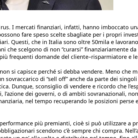
rus. I mercati finanziari, infatti, hanno imboccato una
 possono fare speso scelte sbagliate per i propri inv
ziari. Questi, che in Italia sono oltre 50mila e lavora
liani che scelgono di non “curarsi” finanziariamente da s
 più frequenti domande del cliente–risparmiatore e le 
non si capisce perché si debba vendere. Meno che mai, 
un sovraccarico di “sell off” anche da parte dei singo
ica. Dunque, sconsiglio di vendere e ricordo che l’esp
i, l’azione dei governi, o di ambiti sovranazionali, no
inanziaria, nel tempo recuperando le posizioni perse e
performance più premianti, cioè si può utilizzare a pro
bbligazionari scendono c’è sempre chi compra. Nell’at
cato un po’ alla volta e distribuito nel tempo, fino al