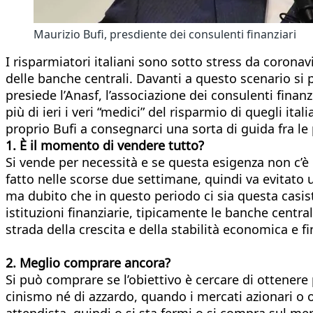
Maurizio Bufi, presdiente dei consulenti finanziari
I risparmiatori italiani sono sotto stress da coronavi
delle banche centrali. Davanti a questo scenario si
presiede l’Anasf, l’associazione dei consulenti finan
più di ieri i veri “medici” del risparmio di quegli ita
proprio Bufi a consegnarci una sorta di guida fra le
1. È il momento di vendere tutto?
Si vende per necessità e se questa esigenza non c’è 
fatto nelle scorse due settimane, quindi va evitato 
ma dubito che in questo periodo ci sia questa casist
istituzioni finanziarie, tipicamente le banche central
strada della crescita e della stabilità economica e f
2. Meglio comprare ancora?
Si può comprare se l’obiettivo è cercare di ottenere 
cinismo né di azzardo, quando i mercati azionari o o
attendista, quindi o si sta fermi o si compra sul mer