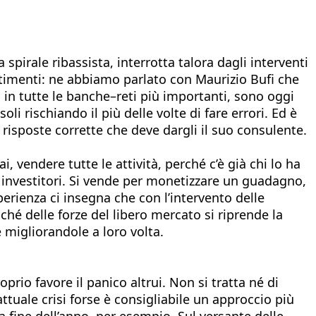
 spirale ribassista, interrotta talora dagli interventi
estimenti: ne abbiamo parlato con Maurizio Bufi che
no in tutte le banche–reti più importanti, sono oggi
oli rischiando il più delle volte di fare errori. Ed è
risposte corrette che deve dargli il suo consulente.
vendere tutte le attività, perché c’è già chi lo ha
li investitori. Si vende per monetizzare un guadagno,
erienza ci insegna che con l’intervento delle
nché delle forze del libero mercato si riprende la
 migliorandole a loro volta.
prio favore il panico altrui. Non si tratta né di
tuale crisi forse è consigliabile un approccio più
la fine dell’anno, per esempio. Sul versante delle