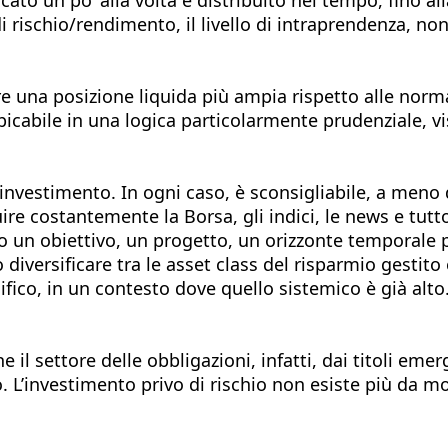
 di rischio/rendimento, il livello di intraprendenza, n
e una posizione liquida più ampia rispetto alle norma
icabile in una logica particolarmente prudenziale, vis
o investimento. In ogni caso, è sconsigliabile, a meno
e costantemente la Borsa, gli indici, le news e tutto 
ndo un obiettivo, un progetto, un orizzonte temporale
diversificare tra le asset class del risparmio gestito e
ecifico, in un contesto dove quello sistemico è già alto
 il settore delle obbligazioni, infatti, dai titoli emer
o. L’investimento privo di rischio non esiste più da m